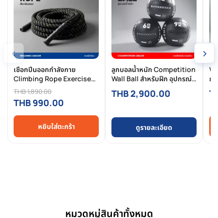
‹
›
เชือกปีนออกกำลังกาย
ลูกบอลน้ำหนัก Competition
Wa
Climbing Rope Exercise
Wall Ball สำหรับฝึก อุปกรณ์
กา
12M เชือกไต่เขา ออกกำลังกาย
ออกกำลังกาย มาตราฐาน
ซ้
THB 1,890.00
THB 2,900.00
T
HYROX ของแท้จาก CENTR x
THB 990.00
HYROX
หยิบใส่ตะกร้า
ดูรายละเอียด
หมวดหมู่สินค้าทั้งหมด