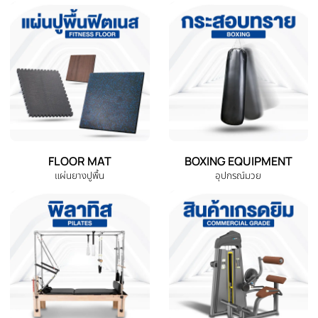
EXERCISE BIKE
TREADMILL
จักรยานออกกำลังกาย
ลู่วิ่งไฟฟ้า
ELLIPTICAL
HOME GYM
เครื่องเดินวงรี
ชุดโฮมยิม