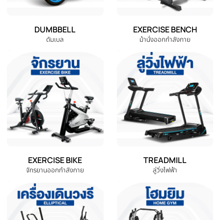
‹
รออัพเดท กระสอบทรายเปล่า ไซส์ S
กระสอบทรายแขวน กระสอบทราย
หนัง PU มาพร้อมกับสายเบลท์ไน
ซ้อมมวย ราคาถูก (ยัดใส่ให้
ล่อน ไม่ทำให้เกิดสนิม แบบโซ่
เรียบร้อยใช้งานได้ทันที)|
THB 1,600.00
THB 2,390.0
THB 4,780.00
Homefittools
หยิบใส่ตะกร้า
ดูรายละเอียด
หมวดหมู่สินค้าทั้งหมด
เลือกหมวดหมู่เครื่องออกกำลังกายที่คุณต้องการ