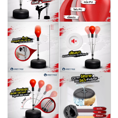
▶ หลังจากส่งออกแล้วถึงลูกค้าประมาณ 1-3 วันทำการ ต่างจังหวัดบางพื้นที่ระยะเวลาเพิ่มเต
หน่อย
❗การแพคของและการจัดส่ง ระยะเวลาไม่รวมวันนักขัตฤกษ์ และ วันอาทิตย์❗
➖➖➖➖➖➖➖➖➖➖➖
เงื่อนไขการรับประกัน
➔ ทางร้านรับประกันความเสียหายจากการขนส่งทุกกรณีหลังได้รับของไม่เกิน 3 วัน
➔ กรณีลูกค้าได้รับของไม่ตรงตามที่สั่ง สามารถแจ้งทางร้านผ่านแชทเพื่อทำการเคลมของได้
กรณี