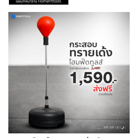
รายละเอียด
กระสอบทราย เด้งซ้อมมวย กระสอบชกมวยเก
พรีเมี่ยม (Reflex Punching Ball Set)
รายละเอียด เป้าชกมวยแบบเด้งกลับ
โปรโมชั่นรวม อุปกรณ์มวย
แผนที่หน้าร้าน Homefittools