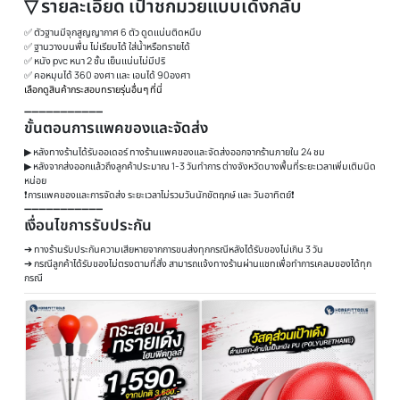
▽ รายละเอียด เป้าชกมวยแบบเด้งกลับ
✅ ตัวฐานมีจุกสูญญากาศ 6 ตัว ดูดแน่นติดหนึบ
✅ ฐานวางบนพื่น ไม่เรียบได้ ใส่น้ำหรือทรายได้
✅ หนัง pvc หนา 2 ชั้น เย็นเเน่นไม่มีปริ
✅ คอหมุนได้ 360 องศา เเละ เอนได้ 90องศา
เลือกดูสินค้ากระสอบทรายรุ่นอื่นๆ ที่นี่
➖➖➖➖➖➖➖➖➖➖➖
ขั้นตอนการแพคของและจัดส่ง
▶ หลังทางร้านได้รับออเดอร์ ทางร้านแพคของและจัดส่งออกจากร้านภายใน 24 ชม