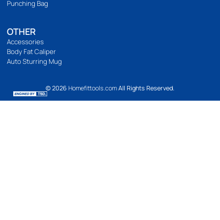
เปิดทำการ 9:00 น. ถึง 21:00 น.
Location Map
BODYWEIGHT
Bodyweight
Build abs
Yoga
Pilates
FUNTIONAL TRAINING
WEIGHT TRAINING
Dumbbell
Dumbbell Rack
Weight Bench