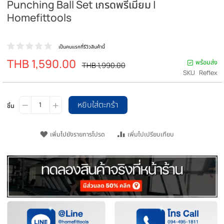
กระสอบทรายตั้งพื้น เป้าชกมวยแบบเด้ง Refle
Punching Ball Set เกรดพรีเมี่ยม |
Homefittools
เป็นคนแรกที่รีวิวสินค้านี้
THB 1,590.00
ราคา
พร
ราคา
THB 1,990.00
ปรกติ
พิเศษ
SKU
หยิบใส่ตะกร้า
ชิ้น
เพิ่มไปยังรายการโปรด
เพิ่มไปเปรียบเทียบ