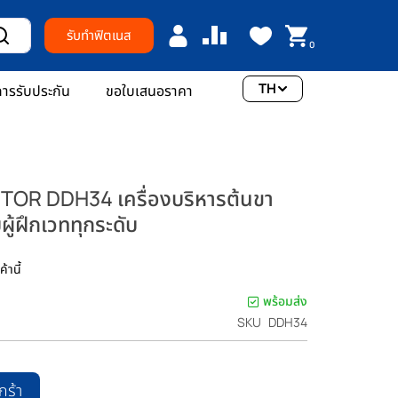
รับทำฟิตเนส
0
TH
ารรับประกัน
ขอใบเสนอราคา
R DDH34 เครื่องบริหารต้นขา
ู้ฝึกเวททุกระดับ
้านี้
พร้อมส่ง
SKU
DDH34
กร้า