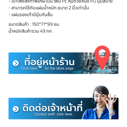
- เบาะพิงสั่งทำพิเศษ เป็น โฟม PE หุ้มด้วยหนัง PU นุ่มสบาย
- สามารถใช้กับแผ่นน้ำหนัก ขนาด 2 นิ้วเท่านั้น
- แผ่นรองเท้ามีปุ่มกันลื่น
ขนาดสินค้า : 150*71*99 ซม.
น้ำหนักสินค้ารวม 49 กก.