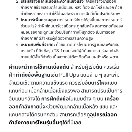
เสริมสร้างกล้ามเนื้อและความแข็งแรง:
โครงสร้างบาร์ออก
กำลังกายช่วยเสริมกล้ามเนื้อแขน หลัง ท้อง ปีก ไหล่ และอก ด้วย
ท่าฝึกหลากหลาย ทำให้ได้ผลลัพธ์จากการฝึกที่เต็มประสิทธิภาพ
โหนบาร์เพิ่มความสูง:
การโหนบาร์ยังไงให้สูงขึ้นและการโหนบาร์
ช่วยอะไร? ท่าฝึกโหนบาร์ช่วยยืดกระดูกสันหลัง ลดการกดทับของ
หมอนรองกระดูกและช่วยปรับท่าทางให้ถูกต้อง เป็นการออก
กำลังกายที่ดีสำหรับผู้ที่ต้องการเสริมความสูง
เหมาะกับพื้นที่จำกัด:
ด้วยขนาดบาร์โหนมาตรฐานและฟังก์ชัน
ครบครัน ที่ดึงข้อรุ่น TS-1 ตอบโจทย์ผู้ที่ต้องการบาร์ออกกำลัง
กายแต่มีพื้นที่จำกัด เนื่องจากไม่ต้องติดตั้งบนผนังหรือเพดาน
คำแนะนำการใช้งานเบื้องต้น
สำหรับผู้เริ่มต้น ควรเริ่ม
ฝึก
ท่าดึงข้อพื้นฐาน
เช่น Pull Ups แบบง่าย ๆ และเพิ่ม
จำนวนเซ็ตตามความแข็งแรง ควรเริ่ม
จับบาร์โหน
แบบ
แคบก่อน เมื่อกล้ามเนื้อแข็งแรงพอ สามารถปรับเป็นการ
จับแบบกว้างได้
การฝึกดึงข้อ
ในแบบต่าง ๆ บน
เครื่อง
ออกกำลังกาย
นี้จะช่วยพัฒนากล้ามเนื้อหลัง แขน และ
แกนกลางได้ครบทุกส่วน
สามารถเลือกดู
อุปกรณ์ออก
กำลังกายบาร์โหนรุ่นอื่นๆ
ได้ที่นี่เลย