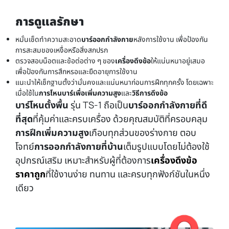
การดูแลรักษา
หมั่นเช็ดทำความสะอาด
บาร์ออกกำลังกาย
หลังการใช้งาน เพื่อป้องกัน
การสะสมของเหงื่อหรือสิ่งสกปรก
ตรวจสอบน็อตและข้อต่อต่าง ๆ ของ
เครื่องดึงข้อ
ให้แน่นหนาอยู่เสมอ
เพื่อป้องกันการสึกหรอและยืดอายุการใช้งาน
แนะนำให้เช็กฐานตั้งว่ามั่นคงและแน่นหนาก่อนการฝึกทุกครั้ง โดยเฉพาะ
เมื่อใช้ใน
การโหนบาร์เพื่อเพิ่มความสูง
และ
วิธีการดึงข้อ
บาร์โหนตั้งพื้น
รุ่น TS-1 ถือเป็น
บาร์ออกกำลังกายที่ดี
ที่สุด
ที่คุ้มค่าและครบเครื่อง ด้วยคุณสมบัติที่ครอบคลุม
การฝึกเพิ่มความสูง
เกือบทุกส่วนของร่างกาย ตอบ
โจทย์
การออกกำลังกายที่บ้าน
เต็มรูปแบบโดยไม่ต้องใช้
อุปกรณ์เสริม เหมาะสำหรับผู้ที่ต้องการ
เครื่องดึงข้อ
ราคาถูก
ที่ใช้งานง่าย ทนทาน และครบทุกฟังก์ชันในหนึ่ง
เดียว