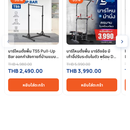
‹
›
บาร์โหนตั้งพื้น TS5 Pull-Up
บาร์โหนตั้งพื้น บาร์ดึงข้อ มี
HF
Bar ออกกำลังกายที่บ้านแบบ
เก้าอี้ปรับระดับในตัว พร้อม Dip
Lig
ครบทุกท่า
Station Push Up ที่วิดพื้น
ฝึ
THB 4,980.00
THB 5,990.00
TH
รุ่น TS4
/ 
THB 2,490.00
THB 3,990.00
T
งบ
หยิบใส่ตะกร้า
หยิบใส่ตะกร้า