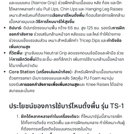
และแบบแคบ (Narrow Grip) ช่วยฝึกกล้ามเนื้อแขน หลัง ท้อง และปีก
ได้หลากหลายท่า เช่น Pull Ups, Chin Ups และ Hanging Leg Raises
เหมาะสำหรับคนที่ต้องการ
เลือกบาร์โหนตั้งพื้น
ที่ตอบโจทย์การฝึกกล้าม
เนื้อหลายมุมและ
วิธีการโหนบาร์ให้สูงขึ้น
ดิปบาร์:
ดิปบาร์ตรงขนานพื้น กว้าง 66 ซม. สูง 125 ซม. รองรับ
การฝึก
ออกกำลังกาย
ช่วยเสริมกล้ามหน้าอก หลังแขน และไหล่ ทำให้ร่างกาย
ช่วงบนแข็งแรงสมส่วน เหมาะสำหรับฝึกท่า Tricep Dips และ
ท่าดึงข้อ
เพิ่มความสูง
ที่วิดพื้น:
ฐานจับแบบ Neutral Grip ลดแรงกดบนข้อมือและฝ่ามือ ช่วย
ให้
การฝึกวิดพื้น
ได้ระยะขึ้น-ลงที่ลึกกว่า เพิ่มการใช้งานกล้ามเนื้อหน้าอก
ได้มากขึ้นกว่าเดิม
Core Station (เครื่องเล่นหน้าท้อง):
สำหรับฝึกกล้ามเนื้อแกนกลาง
ด้วยการยกขา มีเบาะรองแขนและหลัง วัสดุหุ้ม PU Foam หนานุ่ม
รองรับ
การออกกำลังกายเพื่อเพิ่มความสูง
และ Knee Raises ได้อย่าง
สบายและมั่นคง
ประโยชน์ของการใช้บาร์โหนตั้งพื้น รุ่น TS-1
ฝึกได้หลากหลายท่าในเครื่องเดียว:
ที่โหนบาร์รุ่นนี้สามารถฝึก
ได้ทั้งการดึงข้อ การวิดพื้น และการฝึกแกนกลาง ทำให้เหมาะกับผู้
ที่ต้องการเครื่องดึงข้อแบบครบวงจรในบ้าน