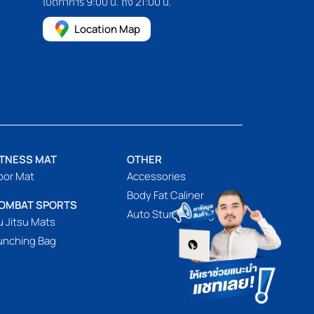
เปิดทำการ 9:00 น. ถึง 21:00 น.
Location Map
ITNESS MAT
OTHER
oor Mat
Accessories
Body Fat Caliper
OMBAT SPORTS
Auto Sturring Mug
u Jitsu Mats
unching Bag