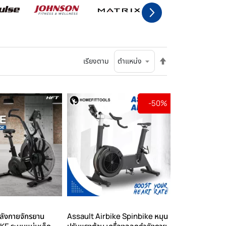
ตั้ง
เรียงตาม
ค่า
เรียง
จาก
มาก
-50%
ไป
น้อย
ลังกายจักรยาน
Assault Airbike Spinbike หมุน