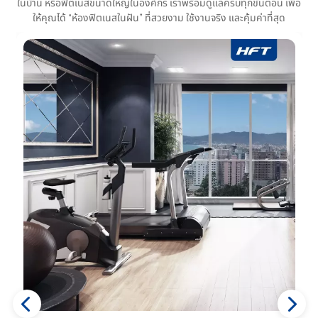
ในบ้าน หรือฟิตเนสขนาดใหญ่ในองค์กร เราพร้อมดูแลครบทุกขั้นตอน เพื่อ
ให้คุณได้ “ห้องฟิตเนสในฝัน” ที่สวยงาม ใช้งานจริง และคุ้มค่าที่สุด