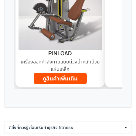
PINLOAD
เครื่องออกกำลังกายแบบถ่วงน้ำหนักด้วย
แผ่นเหล็ก
ดูสินค้าเพิ่มเติม
ด
7 สิ่งที่ควรรู้ ก่อนเริ่มทำธุรกิจ fitness
▼