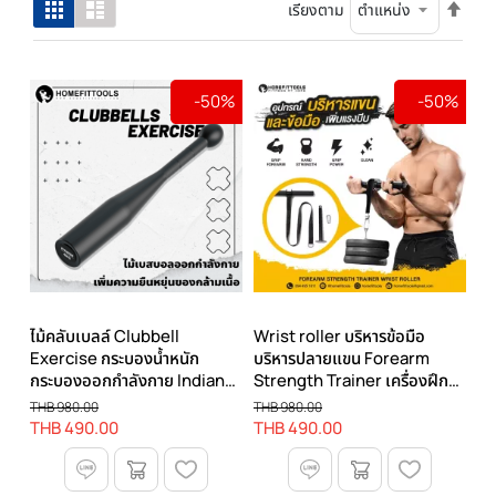
ตั้ง
ตาราง
รายการ
เรียงตาม
ค่า
เรียง
จาก
มาก
-50%
-50%
ไป
น้อย
ไม้คลับเบลล์ Clubbell
Wrist roller บริหารข้อมือ
Exercise กระบองน้ำหนัก
บริหารปลายแขน Forearm
กระบองออกกำลังกาย Indian
Strength Trainer เครื่องฝึก
Club
กำลังแขน
THB 980.00
THB 980.00
THB 490.00
THB 490.00