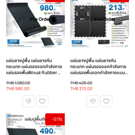
Pre Order
Pre Order
แผ่นยางปูพื้น แผ่นยางกัน
แผ่นยางปูพื้น แผ่นยางกัน
กระแทก แผ่นรองออกกําลังกาย
กระแทก แผ่นรองออกกําลังกาย
แผ่นรองพื้นฟิตเนส Rubber
แผ่นรองพื้นออกกําลังกายแบบ
Roll รุ่น R-L ยาว 2 เมตร |
จิ๊กซอว์ Rubber Jigsaw รุ่น R-J
THB 1,080.00
THB 426.00
Homefittools
| Homefittools
THB 980.00
THB 213.00
-51%