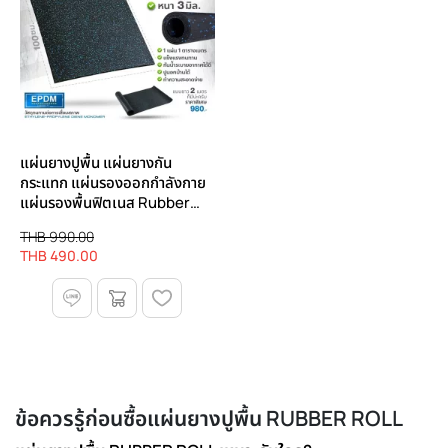
แผ่นยางปูพื้น แผ่นยางกัน
กระแทก แผ่นรองออกกําลังกาย
แผ่นรองพื้นฟิตเนส Rubber
Roll รุ่น R-L ยาว 1 เมตร |
THB 990.00
Homefittools
THB 490.00
ข้อควรรู้ก่อนซื้อแผ่นยางปูพื้น RUBBER ROLL