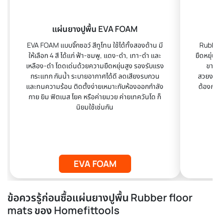
แผ่นยางปูพื้น EVA FOAM
EVA FOAM แบบจิ๊กซอว์ สีทูโทน ใช้ได้ทั้งสองด้าน มี
Rubber
ให้เลือก 4 สี ได้แก่ ฟ้า-ชมพู, แดง-ดำ, เทา-ดำ และ
ยืดหยุ่น
เหลือง-ดำ โดดเด่นด้วยความยืดหยุ่นสูง รองรับแรง
ขาดง
กระแทก กันน้ำ ระบายอากาศได้ดี ลดเสียงรบกวน
สวยงาม 
และทนความร้อน ติดตั้งง่ายเหมาะกับห้องออกกำลัง
ต้องการ
กาย ยิม ฟิตเนส โยค หรือค่ายมวย ค่ายเทควันโด ก็
นิยมใช้เช่นกัน
EVA FOAM
ข้อควรรู้ก่อนซื้อแผ่นยางปูพื้น Rubber floor
mats ของ Homefittools