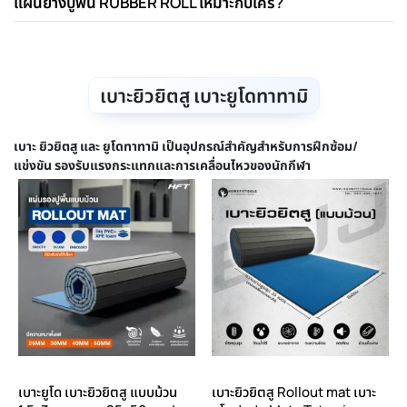
แผ่นยางปูพื้น RUBBER ROLL เหมาะกับใคร?
เบาะยิวยิตสู เบาะยูโดทาทามิ
เบาะ ยิวยิตสู และ ยูโดทาทามิ เป็นอุปกรณ์สำคัญสำหรับการฝึกซ้อม/
แข่งขัน รองรับแรงกระแทกและการเคลื่อนไหวของนักกีฬา
เบาะยูโด เบาะยิวยิตสู แบบม้วน
เบาะยิวยิตสู Rollout mat เบาะ