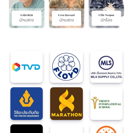
K.คริส พีรวัส
K.กาย รัชชานนท์
K.โต้ง Twopee
นักแสดง
นักแสดง
นักร้อง