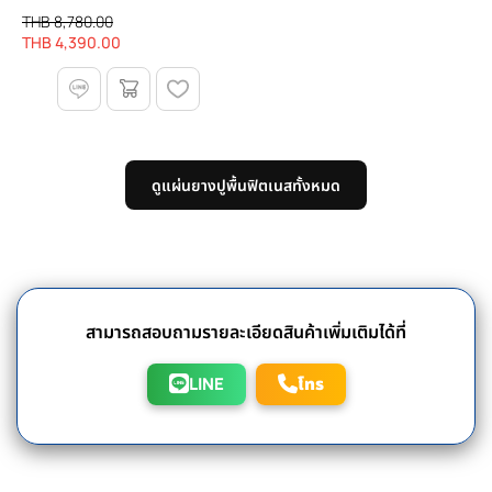
(เบาะ BJJ) Rollout mats สนาม
THB 8,780.00
MMA เบาะมวยปล้ำ Wrestling
THB 4,390.00
Mat
ดูแผ่นยางปูพื้นฟิตเนสทั้งหมด
สามารถสอบถามรายละเอียดสินค้าเพิ่มเติมได้ที่
LINE
โทร