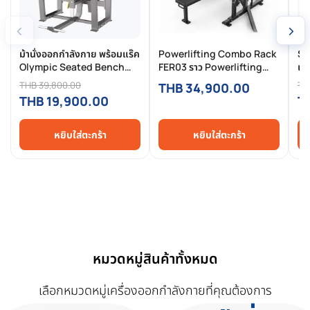
‹
›
ม้านั่งออกกำลังกาย พร้อมแร๊ค
Powerlifting Combo Rack
Sq
Olympic Seated Bench
FER03 ราว Powerlifting
แร็
HFT-FGX51
ครบชุด Squat + Bench
ปล
THB 39,800.00
TH
THB 34,900.00
Press สำหรับฟิตเนส
สำ
THB 19,900.00
T
Commercial มืออาชีพ
หยิบใส่ตะกร้า
หยิบใส่ตะกร้า
หมวดหมู่สินค้าทั้งหมด
เลือกหมวดหมู่เครื่องออกกำลังกายที่คุณต้องการ