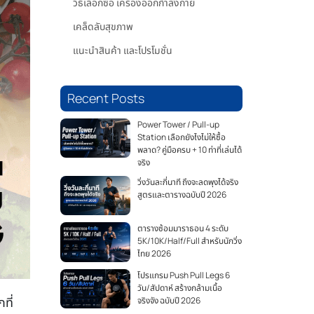
วิธีเลือกซื้อ เครื่องออกกำลังกาย
เคล็ดลับสุขภาพ
แนะนำสินค้า และโปรโมชั่น
Recent Posts
Power Tower / Pull-up
Station เลือกยังไงไม่ให้ซื้อ
พลาด? คู่มือครบ + 10 ท่าที่เล่นได้
จริง
วิ่งวันละกี่นาที ถึงจะลดพุงได้จริง
สูตรและตารางฉบับปี 2026
ตารางซ้อมมาราธอน 4 ระดับ
5K/10K/Half/Full สำหรับนักวิ่ง
ไทย 2026
โปรแกรม Push Pull Legs 6
วัน/สัปดาห์ สร้างกล้ามเนื้อ
ที่
จริงจัง ฉบับปี 2026