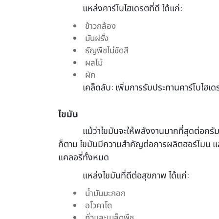
แหล่งคาร์โบไฮเดรตที่ดี ได้แก่:
ข้าวกล้อง
มันฝรั่ง
ธัญพืชไม่ขัดสี
ผลไม้
ผัก
เคล็ดลับ: เพิ่มการรับประทานคาร์โบไฮเ
ไขมัน
แม้ว่าไขมันจะให้พลังงานมากที่สุดต่อก
ก็ตาม ไขมันมีความสำคัญต่อการผลิตฮอร์โมน แ
แคลอรี่ทั้งหมด
แหล่งไขมันที่ดีต่อสุขภาพ ได้แก่:
น้ำมันมะกอก
อโวคาโด
ถั่วและเมล็ดพืช