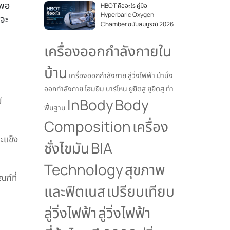
งพอ
HBOT คืออะไร คู่มือ
Hyperbaric Oxygen
้จะ
Chamber ฉบับสมบูรณ์ 2026
เครื่องออกกำลังกายใน
บ้าน
เครื่องออกกำลังกาย
ลู่วิ่งไฟฟ่า
ม้านั่ง
ออกกำลังกาย
โฮมยิม
บาร์โหน
ยูยิตสู
ยูยิตสู ท่า
ี
InBody
Body
พื้นฐาน
Composition
เครื่อง
ะแข็ง
ชั่งไขมัน
BIA
Technology
สุขภาพ
ฑ์ที่
และฟิตเนส
เปรียบเทียบ
ลู่วิ่งไฟฟ้า
ลู่วิ่งไฟฟ้า