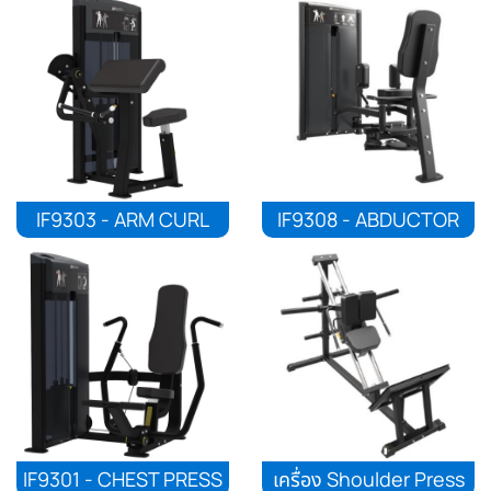
IF9303 - ARM CURL
IF9308 - ABDUCTOR
IF9301 - CHEST PRESS
เครื่อง Shoulder Press