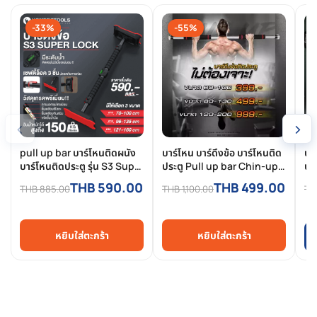
-33%
-55%
‹
›
pull up bar บาร์โหนติดผนัง
บาร์โหน บาร์ดึงข้อ บาร์โหนติด
บาร
บาร์โหนติดประตู รุ่น S3 Super
ประตู Pull up bar Chin-up
ปร
Lock บาร์ติดประตู บาร์โหนดึง
ขนาด 80-130 ซม.
(รุ
THB 590.00
THB 499.00
THB 885.00
THB 1,100.00
TH
ข้อ ที่โหนบาร์ติดผนัง บาร์ดึงข้อ
เจ
ติดประตู
หยิบใส่ตะกร้า
หยิบใส่ตะกร้า