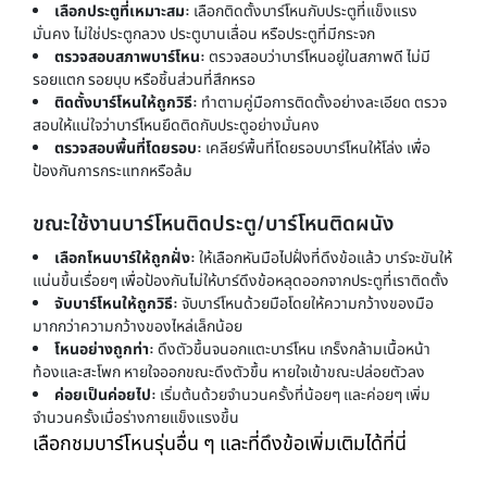
เลือกประตูที่เหมาะสม:
เลือกติดตั้งบาร์โหนกับประตูที่แข็งแรง
มั่นคง ไม่ใช่ประตูกลวง ประตูบานเลื่อน หรือประตูที่มีกระจก
ตรวจสอบสภาพบาร์โหน:
ตรวจสอบว่าบาร์โหนอยู่ในสภาพดี ไม่มี
รอยแตก รอยบุบ หรือชิ้นส่วนที่สึกหรอ
ติดตั้งบาร์โหนให้ถูกวิธี:
ทำตามคู่มือการติดตั้งอย่างละเอียด ตรวจ
สอบให้แน่ใจว่าบาร์โหนยึดติดกับประตูอย่างมั่นคง
ตรวจสอบพื้นที่โดยรอบ:
เคลียร์พื้นที่โดยรอบบาร์โหนให้โล่ง เพื่อ
ป้องกันการกระแทกหรือล้ม
ขณะใช้งานบาร์โหนติดประตู/บาร์โหนติดผนัง
เลือกโหนบาร์ให้ถูกฝั่ง:
ให้เลือกหันมือไปฝั่งที่ดึงข้อแล้ว บาร์จะขันให้
เเน่นขึ้นเรื่อยๆ เพื่อป้องกันไม่ให้บาร์ดึงข้อหลุดออกจากประตูที่เราติดตั้ง
จับบาร์โหนให้ถูกวิธี:
จับบาร์โหนด้วยมือโดยให้ความกว้างของมือ
มากกว่าความกว้างของไหล่เล็กน้อย
โหนอย่างถูกท่า:
ดึงตัวขึ้นจนอกแตะบาร์โหน เกร็งกล้ามเนื้อหน้า
ท้องและสะโพก หายใจออกขณะดึงตัวขึ้น หายใจเข้าขณะปล่อยตัวลง
ค่อยเป็นค่อยไป:
เริ่มต้นด้วยจำนวนครั้งที่น้อยๆ และค่อยๆ เพิ่ม
จำนวนครั้งเมื่อร่างกายแข็งแรงขึ้น
เลือกชมบาร์โหนรุ่นอื่น ๆ และที่ดึงข้อเพิ่มเติมได้ที่นี่