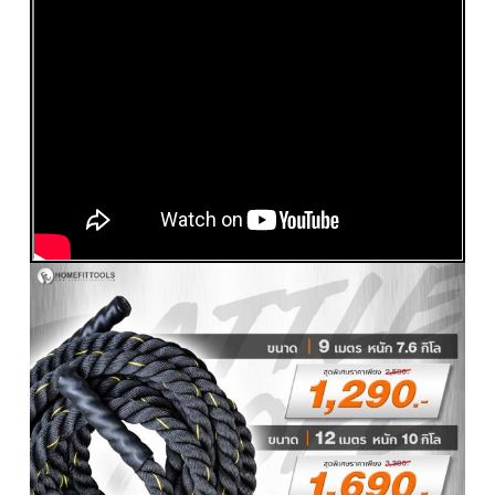
วีดีโอรีวิวเชือกออกกำลังกาย เชือกสะบัด