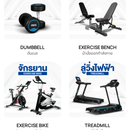
‹
ไวเปอร์ VIPR กระบองออกกำลังกาย
กระเป๋าถ่วงน้ำหนัก competition
อุปกรณ์ออกกำลังกาย ทรงกระบอก
Sandbag 10-20-30 kg อุปกรณ์
VIPR Fitness Tube
ฟิตเนส สำหรับฝึกหรือแข่ง HYRO
THB 4,580.00
THB 3,600.00
แท้ - CENTR x HYROX
THB 2,290.00
หยิบใส่ตะกร้า
หยิบใส่ตะกร้า