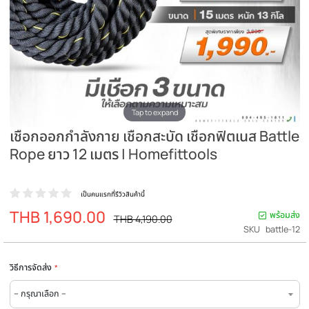
Tap to expand
เชือกออกกำลังกาย เชือกสะบัด เชือกฟิตเนส Ba
Rope ยาว 12 เมตร | Homefittools
เป็นคนแรกที่รีวิวสินค้านี้
THB 1,690.00
ราคา
พร
ราคา
THB 4,190.00
ปรกติ
พิเศษ
SKU
bat