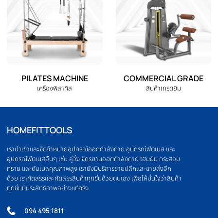
ELLIPTICAL
HOME GYM
เครื่องเดินวงรี
ชุดโฮมยิม
OLYMPIC BARBELL
WEIGHT PLATE
บาร์เบล
แผ่นน้ำหนัก