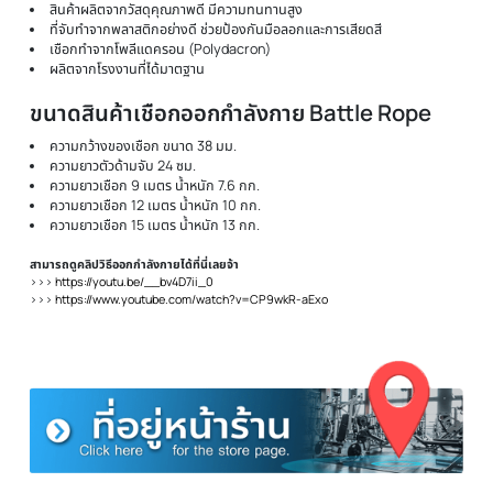
ช่วยสร้างความฟิตกระชับสัดส่วน ช่วยเสริมสร้างกล้ามเนื้อ และเพิ่มความแข
แรงให้ร่างกาย
ช่วยในการฝึกความแข็งแรงของแขน และร่างกายท่อนบน ช่วยบริหารไหล่ 
ศอกมือ หลังส่วนล่าง สะโพก รวมถึงกล้ามเนื้อด้านในของลำตัว หากทำท่าสคว
และสะบัดไปด้วย จะได้ส่วนขา
ช่วยเผาผลาญพลังงานทุกสัดส่วนได้อย่างดีเยี่ยม สามารถรองรับการออก
กำลังกายตั้งแต่คนที่เพิ่งหัดเล่นใหม่ๆ ไปจนถึงนักออกกำลังกายมืออาชีพ
ช่วยเพิ่มขีดความสามารถและพละกำลังเพื่อนำมาประยุกต์ใช้กับการเล่นกีฬา
ๆ
การจับมีอยู่สองแบบคือ ท่า Handshake และ ท่า Overhand สามารถเล่นไ
หลากหลายรูปแบบ หลายท่าฝึก ไม่ว่าจะเป็น ท่า Clapping,Double
Wave,Ultimate Warrior,alternationg Wave ฯลฯ หรือประยุกต์เป็นท่าอื่น
ได้อีกด้วย
คุณสมบัติเชือกออกกำลังกาย เชือกสะบัด Batt
Rope
สินค้าผลิตจากวัสดุคุณภาพดี มีความทนทานสูง
ที่จับทำจากพลาสติกอย่างดี ช่วยป้องกันมือลอกและการเสียดสี
เชือกทำจากโพลีแดครอน (Polydacron)
ผลิตจากโรงงานที่ได้มาตฐาน