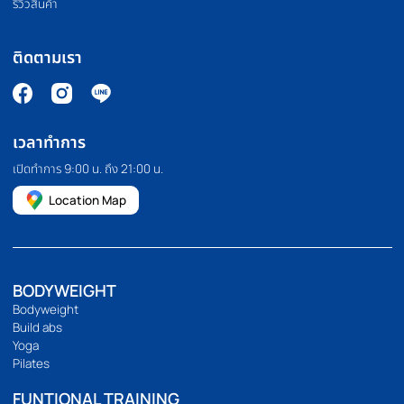
PILATES MACHINE
COMMERCIAL GRA
เครื่องพิลาทิส
สินค้าเกรดยิม
HOMEFITTOOLS
เรานำเข้าและจัดจำหน่ายอุปกรณ์ออกกำลังกาย อุปกรณ์ฟิตเนส และ
อุปกรณ์ฟิตเนสอื่นๆ เช่น ลู่วิ่ง จักรยานออกกำลังกาย โฮมยิม กระสอบ
ทราย และดัมเบลคุณภาพสูง เรายังมีบริการขายปลีกและขายส่งอีก
ด้วย เราคัดสรรและคัดสรรสินค้าทุกชิ้นด้วยตนเอง เพื่อให้มั่นใจว่าสินค้า
ทุกชิ้นมีประสิทธิภาพอย่างแท้จริง
094 495 1811
[email protected]
เกี่ยวกับเรา