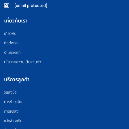
FLOOR MAT
BOXING EQUIPMEN
แผ่นยางปูพื้น
อุปกรณ์มวย