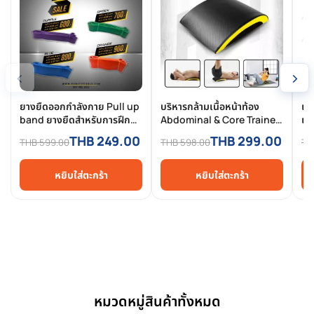
‹
›
ยางยืดออกกำลังกาย Pull up
บริหารกล้ามเนื้อหน้าท้อง
เห
band ยางยืดสำหรับการฝึกดึง
Abdominal & Core Trainer
เช
ข้อ
Mat บริหารกล้ามท้อง เบาะรอง
Ho
THB 249.00
THB 299.00
THB 599.00
THB 598.00
TH
ซิทอัพ Sit-up Pad
หยิบใส่ตะกร้า
หยิบใส่ตะกร้า
หมวดหมู่สินค้าทั้งหมด