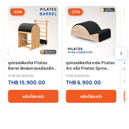
-39%
-30%
‹
›
อุปกรณ์พิลาทิส Pilates
อุปกรณ์พิลาทิส อาร์ค Pilates
อุ
Barrel ฝึกฝนการเหยียดยืด
Arc หรือ Pilates Spine
Ar
และเกร็งกล้ามเนื้อ เสริมความ
Corrector ไม้เมเปิ้ล เสริม
Co
THB 25,900.00
THB 9,900.00
TH
แข็งแรง ไม้ยางพาราประสาน
สร้างสมรรถภาพทางกาย เสริม
ปร
THB 15,900.00
THB 6,900.00
T
ความยืดหยุ่น
ทา
หยิบใส่ตะกร้า
หยิบใส่ตะกร้า