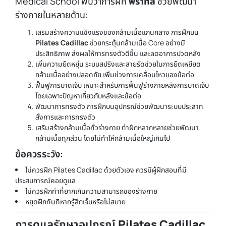
Medical School พบว่าการฝึก
พีราทิส
ช่วยพัฒนา
ร่างกายในหลายด้าน:
เสริมสร้างความแข็งแรงของกล้ามเนื้อแกนกลาง การฝึกบน
Pilates Cadillac
ช่วยกระตุ้นกล้ามเนื้อ Core อย่างมี
ประสิทธิภาพ ส่งผลให้การทรงตัวดีขึ้น และลดอาการปวดหลัง
เพิ่มความยืดหยุ่น ระบบสปริงและสายรัดช่วยในการยืดเหยียด
กล้ามเนื้ออย่างปลอดภัย เพิ่มช่วงการเคลื่อนไหวของข้อต่อ
ฟื้นฟูการบาดเจ็บ เหมาะสำหรับการฟื้นฟูร่างกายหลังการบาดเจ็บ
โดยเฉพาะปัญหาเกี่ยวกับหลังและข้อต่อ
พัฒนาการทรงตัว การฝึกบนอุปกรณ์ช่วยพัฒนาระบบประสาท
สั่งการและการทรงตัว
เสริมสร้างกล้ามเนื้อทั่วร่างกาย ท่าฝึกหลากหลายช่วยพัฒนา
กล้ามเนื้อทุกส่วน โดยไม่ทำให้กล้ามเนื้อใหญ่เกินไป
ข้อควรระวัง:
ไม่ควรฝึก Pilates Cadillac ด้วยตัวเอง ควรมีผู้ฝึกสอนที่มี
ประสบการณ์คอยดูแล
ไม่ควรฝึกท่าที่ยากเกินความสามารถของร่างกาย
หยุดฝึกทันทีหากรู้สึกเจ็บหรือไม่สบาย
การดูแลรักษาอุปกรณ์
Pilates Cadillac