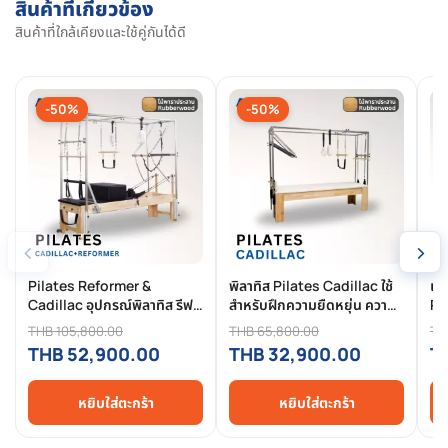
สินค้าที่เกี่ยวข้อง
สินค้าที่ใกล้เคียงและใช้คู่กันได้ดี
-50%
-50%
‹
›
Pilates Reformer &
พิลาทิส Pilates Cadillac ใช้
เคร
Cadillac อุปกรณ์พิลาทิส รีฟ
สำหรับฝึกความยืดหยุ่น ความ
Re
อร์เมอร์ ไม้ยางพาราประสาน -
แข็งแรง การทรงตัว ไม้
สำ
THB 105,800.00
THB 65,800.00
TH
Homefittools
ยางพาราประสาน
แข
THB 52,900.00
THB 32,900.00
T
หยิบใส่ตะกร้า
หยิบใส่ตะกร้า