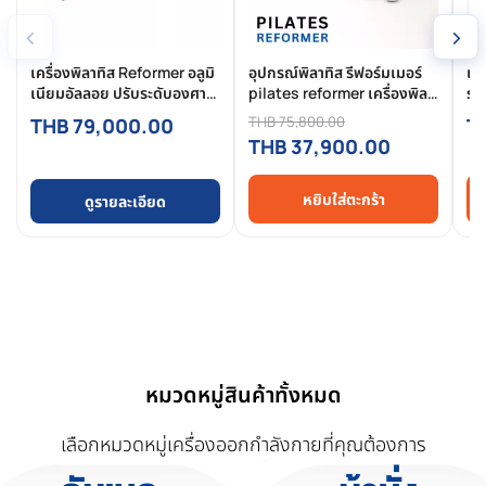
‹
›
เครื่องพิลาทิส Reformer อลูมิ
อุปกรณ์พิลาทิส รีฟอร์มเมอร์
เคร
เนียมอัลลอย ปรับระดับองศา
pilates reformer เครื่องพิลา
รณ
เสริมประสิทธิภาพการฝึกพิลา
ทิสฝึกความยืดหยุ่น (อลูมิ
ผลิ
THB 75,800.00
THB 79,000.00
T
ทิส
เนียม)
THB 37,900.00
หยิบใส่ตะกร้า
ดูรายละเอียด
หมวดหมู่สินค้าทั้งหมด
เลือกหมวดหมู่เครื่องออกกำลังกายที่คุณต้องการ