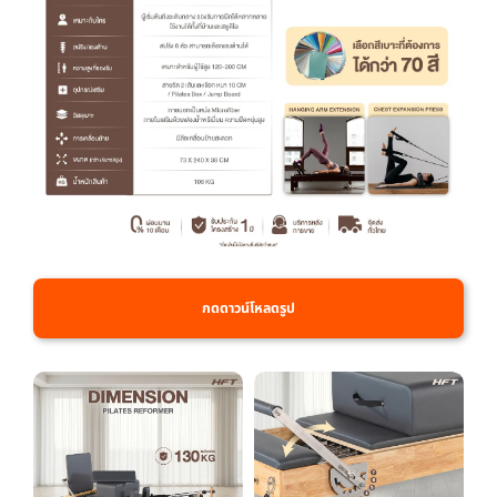
กดดาวน์โหลดรูป