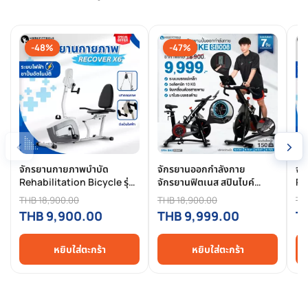
-48%
-47%
‹
›
จักรยานกายภาพบําบัด
จักรยานออกกำลังกาย
จั
Rehabilitation Bicycle รุ่น
จักรยานฟิตเนส สปินไบค์
Re
Recover X6 จักรยาน
Spinning Bike รุ่น SB008
Re
THB 18,900.00
THB 18,900.00
TH
กายภาพ ผู้สูงอายุ จักรยาน
ผู
THB 9,900.00
THB 9,999.00
T
กายภาพไฟฟ้า ปั่นอัตโนมัติ
ไฟฟ
RECUMBENT BIKE จักรยาน
กา
เอนปั่น จักรยานผู้สูงอายุ
หยิบใส่ตะกร้า
หยิบใส่ตะกร้า