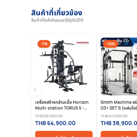
สินค้าที่เกี่ยวข้อง
สินค้าที่ใกล้เคียงและใช้คู่กันได้ดี
-7%
-19%
‹
เครื่องสร้างกล้ามเนื้อ Horizon
Smith Machine สม
Multi-station TORUS 5 -
G3+ SET S (แผ่นโอล
Johnson
Kg. + ม้านั่งปรับระด
THB 69,900.00
THB 47,990.00
Homefittools
THB 64,900.00
THB 38,900.