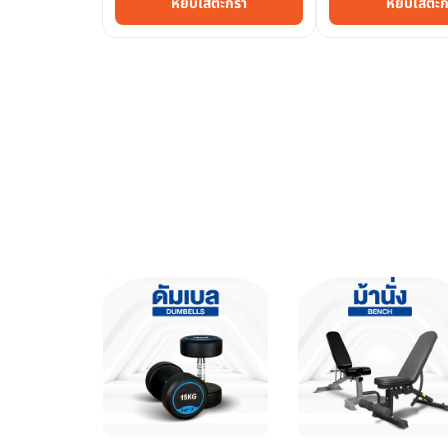
หยิบใส่ตะกร้า
หยิบใส่ตะก