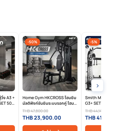
-50%
-5%
›
่วิ่ง A3 +
Home Gym HKCROSS โฮมยิม
Smith Machine สมิทแมช
SET 50
มัลติฟังก์ชันยิมระบบรอกคู่ โฮม
G3+ SET M (แผ่นโอลิมปิกช
ล R301
ยิมสายเคเบิลครบฟังก์ชัน สำหรับ
80 Kg. + ม้านั่งปรับระดับ H
THB 47,800.00
THB 44,149.00
ฝึกกล้ามเนื้อครบทุกส่วน
Homefittools
THB 23,900.00
THB 41,900.00