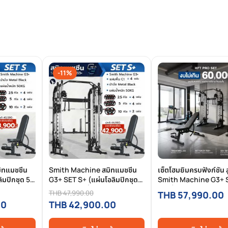
-11%
ิทแมชชีน
Smith Machine สมิทแมชชีน
เซ็ตโฮมยิมครบฟังก์ชัน ลู
ิมปิกชุด 50
G3+ SET S+ (แผ่นโอลิมปิกชุด
Smith Machine G3+ 
ับ HFT) |
50 Kg. + ม้านั่งปรับระดับ HFT +
S + ชั้นวางพร้อมดัมเบ
THB 47,990.00
THB 57,990.00
แผ่นยางปูพื้น C1)
งบไม่เกิน 60,000
00
THB 42,900.00