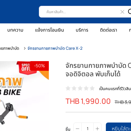
บทความ
แจ้งการโอนเงิน
บริการ
ติดต่อเรา
ก
ายภาพบำบัด
จักรยานกายภาพบำบัด Care X-2
จักรยานกายภาพบำบัด Ca
-50%
จอดิจิตอล พับเก็บได้
เป็นคนแรกที่รีวิวสินค
ราคา
THB 1,990.00
ราคา
THB 3,
พิเศษ
ปรกติ
หยิบใส่ตะ
ชิ้น