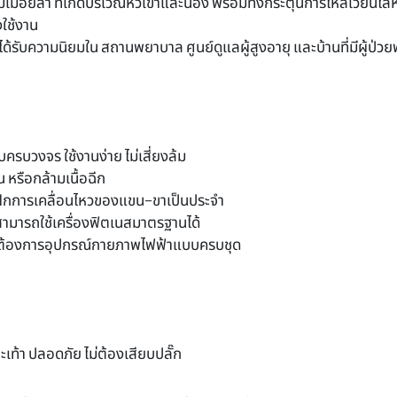
วามเมื่อยล้า ที่เกิดบริเวณหัวเข่าและน่อง พร้อมทั้งกระตุ้นการไหลเวีย
งใช้งาน
รับความนิยมใน สถานพยาบาล ศูนย์ดูแลผู้สูงอายุ และบ้านที่มีผู้ป่วยพักฟ
บครบวงจร ใช้งานง่าย ไม่เสี่ยงล้ม
็น หรือกล้ามเนื้อฉีก
งฝึกการเคลื่อนไหวของแขน–ขาเป็นประจำ
ไม่สามารถใช้เครื่องฟิตเนสมาตรฐานได้
ที่ต้องการอุปกรณ์กายภาพไฟฟ้าแบบครบชุด
เท้า ปลอดภัย ไม่ต้องเสียบปลั๊ก