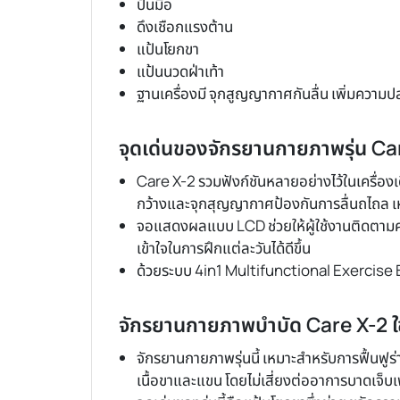
ปั่นมือ
ดึงเชือกแรงต้าน
แป้นโยกขา
แป้นนวดฝ่าเท้า
ฐานเครื่องมี จุกสูญญากาศกันลื่น เพิ่มความ
จุดเด่นของจักรยานกายภาพรุ่น Ca
Care X-2 รวมฟังก์ชันหลายอย่างไว้ในเครื่องเด
กว้างและจุกสุญญากาศป้องกันการลื่นถไถล เหม
จอแสดงผลแบบ LCD ช่วยให้ผู้ใช้งานติดตามคว
เข้าใจในการฝึกแต่ละวันได้ดีขึ้น
ด้วยระบบ 4in1 Multifunctional Exercise Bi
จักรยานกายภาพบำบัด Care X-2 ใช
จักรยานกายภาพรุ่นนี้ เหมาะสำหรับการฟื้นฟูร
เนื้อขาและแขน โดยไม่เสี่ยงต่ออาการบาดเจ็บเพ