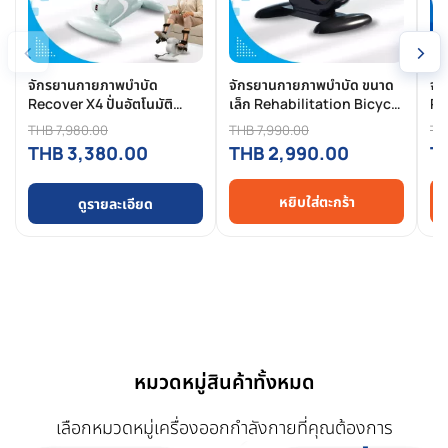
‹
›
จักรยานกายภาพบำบัด
จักรยานกายภาพบําบัด ขนาด
จั
Recover X4 ปั่นอัตโนมัติ
เล็ก Rehabilitation Bicycle
Re
เหมาะสำหรับผู้สูงอายุและผู้
รุ่น Recover-X3 จักรยาน
Re
THB 7,980.00
THB 7,990.00
TH
ฟื้นฟูร่างกาย
กายภาพ ผู้สูงอายุ จักรยาน
ไฟฟ
THB 3,380.00
THB 2,990.00
T
กายภาพไฟฟ้า ปั่นอัตโนมัติ
กา
จักรยานกายภาพบําบัด ราคา
พิเศษ!
หยิบใส่ตะกร้า
ดูรายละเอียด
หมวดหมู่สินค้าทั้งหมด
เลือกหมวดหมู่เครื่องออกกำลังกายที่คุณต้องการ