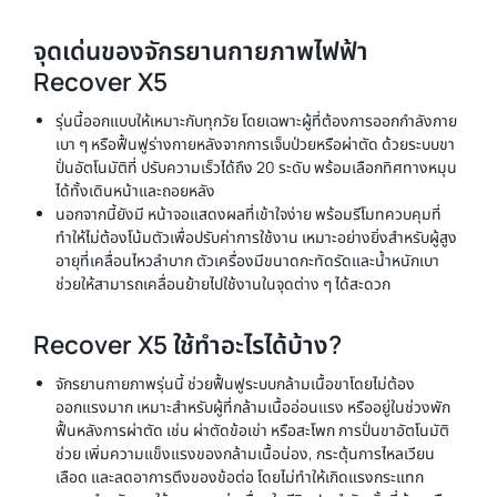
จุดเด่นของจักรยานกายภาพไฟฟ้า
Recover X5
รุ่นนี้ออกแบบให้เหมาะกับทุกวัย โดยเฉพาะผู้ที่ต้องการออกกำลังกาย
เบา ๆ หรือฟื้นฟูร่างกายหลังจากการเจ็บป่วยหรือผ่าตัด ด้วยระบบขา
ปั่นอัตโนมัติที่ ปรับความเร็วได้ถึง 20 ระดับ พร้อมเลือกทิศทางหมุน
ได้ทั้งเดินหน้าและถอยหลัง
นอกจากนี้ยังมี หน้าจอแสดงผลที่เข้าใจง่าย พร้อมรีโมทควบคุมที่
ทำให้ไม่ต้องโน้มตัวเพื่อปรับค่าการใช้งาน เหมาะอย่างยิ่งสำหรับผู้สูง
อายุที่เคลื่อนไหวลำบาก ตัวเครื่องมีขนาดกะทัดรัดและน้ำหนักเบา
ช่วยให้สามารถเคลื่อนย้ายไปใช้งานในจุดต่าง ๆ ได้สะดวก
Recover X5 ใช้ทำอะไรได้บ้าง?
จักรยานกายภาพรุ่นนี้ ช่วยฟื้นฟูระบบกล้ามเนื้อขาโดยไม่ต้อง
ออกแรงมาก เหมาะสำหรับผู้ที่กล้ามเนื้ออ่อนแรง หรืออยู่ในช่วงพัก
ฟื้นหลังการผ่าตัด เช่น ผ่าตัดข้อเข่า หรือสะโพก การปั่นขาอัตโนมัติ
ช่วย เพิ่มความแข็งแรงของกล้ามเนื้อน่อง, กระตุ้นการไหลเวียน
เลือด และลดอาการตึงของข้อต่อ โดยไม่ทำให้เกิดแรงกระแทก