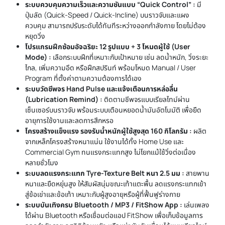
ระบบควบคุมความเร็วและความชันแบบ “Quick Control” :
มี
ปุ่มลัด (Quick-Speed / Quick-Incline) บนราวจับและแผง
ควบคุม สามารถปรับระดับได้ทันทีระหว่างออกกำลังกาย โดยไม่ต้อง
หยุดวิ่ง
โปรแกรมฝึกซ้อมอัจฉริยะ 12 รูปแบบ + 3 โหมดผู้ใช้ (User
Mode) :
เลือกระบบฝึกที่เหมาะกับเป้าหมาย เช่น ลดน้ำหนัก, วิ่งระยะ
ไกล, เพิ่มความอึด หรือฝึกสปรินท์ พร้อมโหมด Manual / User
Program ที่ตั้งค่าตามความต้องการได้เอง
ระบบวัดชีพจร Hand Pulse และแจ้งเตือนการหล่อลื่น
(Lubrication Remind) :
ติดตามชีพจรแบบเรียลไทม์ผ่าน
เซ็นเซอร์บนราวจับ พร้อมระบบเตือนหยอดน้ำมันอัตโนมัติ เพื่อยืด
อายุการใช้งานและลดการสึกหรอ
โครงสร้างแข็งแรง รองรับน้ำหนักผู้ใช้สูงสุด 160 กิโลกรัม :
ผลิต
จากเหล็กโครงสร้างหนาแน่น ใช้งานได้ทั้ง Home Use และ
Commercial Gym ทนแรงกระแทกสูง ไม่โยกแม้ใช้วิ่งต่อเนื่อง
หลายชั่วโมง
ระบบลดแรงกระแทก Tyre-Texture Belt หนา 2.5 มม :
สายพาน
หนาและยืดหยุ่นสูง ให้สัมผัสนุ่มขณะเท้าแตะพื้น ลดแรงกระแทกเข้า
สู่ข้อเข่าและข้อเท้า เหมาะกับผู้สูงอายุหรือผู้ที่ฟื้นฟูร่างกาย
ระบบบันเทิงครบ Bluetooth / MP3 / FitShow App :
เล่นเพลง
ได้ผ่าน Bluetooth หรือเชื่อมต่อแอป FitShow เพื่อเก็บข้อมูลการ