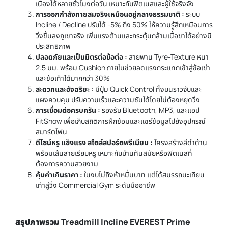
เนื่องได้หลายชั่วโมงต่อวัน เหมาะกับฟิตเนสและผู้ใช้จริงจัง
การออกกำลังกายสมจริงเหมือนอยู่กลางธรรมชาติ :
ระบบ
Incline / Decline ปรับได้ -5% ถึง 50% ให้ความรู้สึกเหมือนการ
วิ่งขึ้นลงภูเขาจริง เพิ่มแรงต้านและกระตุ้นกล้ามเนื้อขาได้อย่างมี
ประสิทธิภาพ
ปลอดภัยและเป็นมิตรต่อข้อต่อ :
สายพาน Tyre-Texture หนา
2.5 มม. พร้อม Cushion ภายในช่วยลดแรงกระแทกเข้าสู่ข้อเข่า
และข้อเท้าได้มากกว่า 30%
สะดวกและอัจฉริยะ :
มีปุ่ม Quick Control ทั้งบนราวจับและ
แผงควบคุม ปรับความเร็วและความชันได้โดยไม่ต้องหยุดวิ่ง
การเชื่อมต่อครบครัน :
รองรับ Bluetooth, MP3, และแอป
FitShow เพื่อเก็บสถิติการฝึกซ้อมและแชร์ข้อมูลไปยังอุปกรณ์
สมาร์ตโฟน
ดีไซน์หรู แข็งแรง สไตล์สปอร์ตพรีเมียม :
โครงสร้างสีดำด้าน
พร้อมเส้นสายเรียบหรู เหมาะกับบ้านทันสมัยหรือฟิตเนสที่
ต้องการความสวยงาม
คุ้มค่าเกินราคา :
ในงบไม่ถึงห้าหมื่นบาท แต่ได้สมรรถนะเทียบ
เท่าลู่วิ่ง Commercial Gym ระดับมืออาชีพ
สรุปภาพรวม Treadmill Incline EVEREST Prime