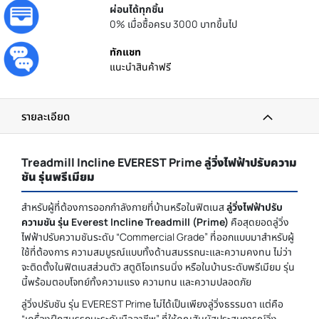
ผ่อนได้ทุกชิ้น
0% เมื่อซื้อครบ 3000 บาทขึ้นไป
ทักแชท
แนะนำสินค้าฟรี
รายละเอียด
Treadmill Incline EVEREST Prime ลู่วิ่งไฟฟ้าปรับความ
ชัน รุ่นพรีเมียม
สำหรับผู้ที่ต้องการออกกำลังกายที่บ้านหรือในฟิตเนส
ลู่วิ่งไฟฟ้าปรับ
ความชัน รุ่น Everest Incline Treadmill (Prime)
คือสุดยอดลู่วิ่ง
ไฟฟ้าปรับความชันระดับ “Commercial Grade” ที่ออกแบบมาสำหรับผู้
ใช้ที่ต้องการ ความสมบูรณ์แบบทั้งด้านสมรรถนะและความคงทน ไม่ว่า
จะติดตั้งในฟิตเนสส่วนตัว สตูดิโอเทรนนิ่ง หรือในบ้านระดับพรีเมียม รุ่น
นี้พร้อมตอบโจทย์ทั้งความแรง ความทน และความปลอดภัย
ลู่วิ่งปรับชัน รุ่น EVEREST Prime ไม่ได้เป็นเพียงลู่วิ่งธรรมดา แต่คือ
“เครื่องฝึกสมรรถนะระดับมืออาชีพ” ที่ให้คุณสัมผัสประสบการณ์วิ่ง