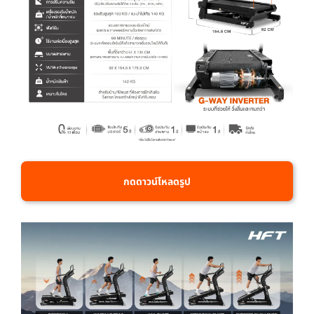
กดดาวน์โหลดรูป