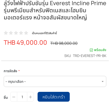
ลู่วิ่งไฟฟ้าปรับชันรุ่น Everest Incline Prime
รุ่นพรีเมียมสำหรับฟิตเนสและโฮมยิม
มอเตอร์แรง หน้าจอสัมผัสขนาดใหญ่
เป็นคนแรกที่รีวิวสินค้านี้
THB 49,000.00
ราคา
ราคา
THB 98,000.00
ปรกติ
พิเศษ
พร้อมส่ง
SKU
TRD-EVEREST-PR-BK
การจัดส่ง
หยิบใส่ตะกร้า
ชิ้น