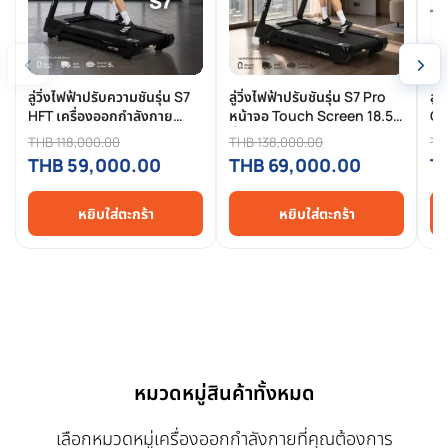
‹
›
ลู่วิ่งไฟฟ้าปรับความชันรุ่น S7
ลู่วิ่งไฟฟ้าปรับชันรุ่น S7 Pro
ลู่
HFT เครื่องออกกำลังกาย
หน้าจอ Touch Screen 18.5
Co
ฟิตเนสระดับ Commercial
นิ้ว มอเตอร์ 6 แรงม้า ปรับ
แรง
THB 118,000.00
THB 138,000.00
TH
ปรับชันอัตโนมัติ มอเตอร์ 6
ความชันอัตโนมัติ ระดับฟิตเนส
จอ
THB 59,000.00
THB 69,000.00
T
แรงม้า จาก Homefittools
จริง
Vi
หยิบใส่ตะกร้า
หยิบใส่ตะกร้า
หมวดหมู่สินค้าทั้งหมด
เลือกหมวดหมู่เครื่องออกกำลังกายที่คุณต้องการ