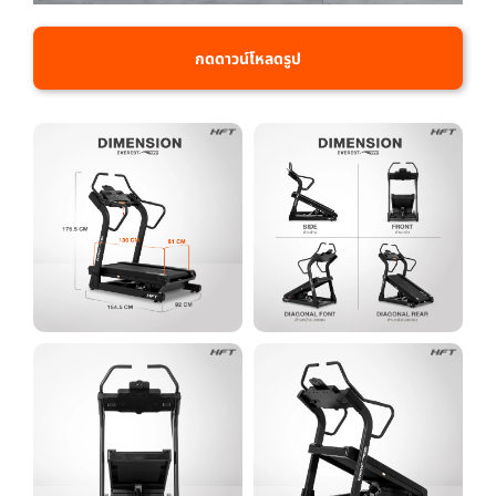
กดดาวน์โหลดรูป