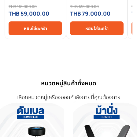
ฟิตเนสระดับ Commercial
สำ
THB 118,000.00
THB 138,000.00
TH
ปรับชันอัตโนมัติ มอเตอร์ 6
มอ
THB 59,000.00
THB 79,000.00
T
แรงม้า จาก Homefittools
ขน
หยิบใส่ตะกร้า
หยิบใส่ตะกร้า
หมวดหมู่สินค้าทั้งหมด
เลือกหมวดหมู่เครื่องออกกำลังกายที่คุณต้องการ