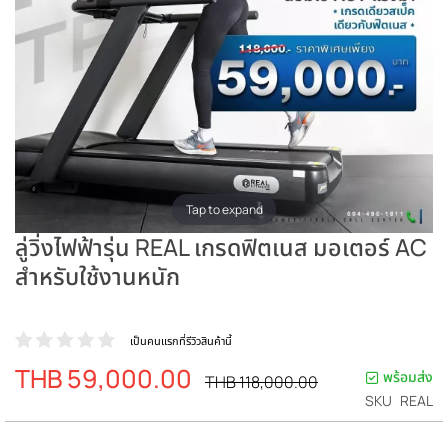
Tap to expand
ลู่วิ่งไฟฟ้ารุ่น REAL เกรดฟิตเนส มอเตอร์ AC
สำหรับใช้งานหนัก
เป็นคนแรกที่รีวิวสินค้านี้
THB 59,000.00
ราคา
พร้อมส่ง
ราคา
THB 118,000.00
ปรกติ
พิเศษ
SKU
REAL