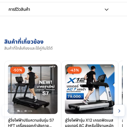
การรีวิวสินค้า
สินค้าที่เกี่ยวข้อง
สินค้าที่ใกล้เคียงและใช้คู่กันได้ดี
-50%
-43%
‹
›
ลู่วิ่งไฟฟ้าปรับความชันรุ่น S7
ลู่วิ่งไฟฟ้ารุ่น X12 เกรดฟิตเนส
ลู่
HFT เครื่องออกกำลังกาย
มอเตอร์ AC สำหรับใช้งานหนัก
Inc