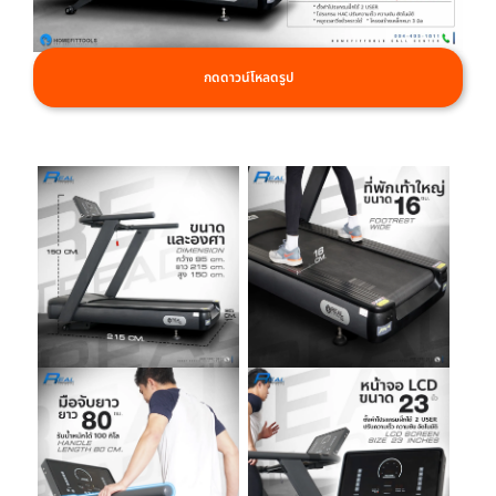
กดดาวน์โหลดรูป