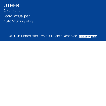
OTHER
Accessories
Body Fat Caliper
Auto Sturring Mug
© 2026
Homefittools.com
All Rights Reserved.