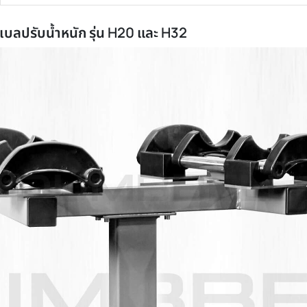
0% เมื่อซื้อ
l ดัมเบลปรับน้ำหนัก รุ่น H20 และ H32