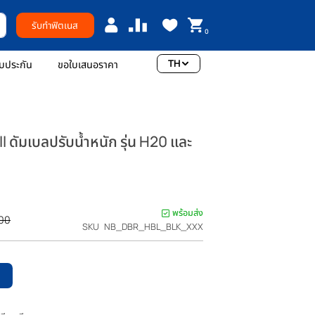
รับทำฟิตเนส
0
TH
อเรา
การรับประกัน
ขอใบเสนอราคา
ุ่น H20
ล Dumbbell ดัมเบลปรับน้ำหนัก รุ่น H20 และ
tools
แรกที่รีวิวสินค้านี้
0
พร้อมส่ง
ราคา
THB 5,180.00
SKU
NB_DBR_HBL_BLK_XXX
ปรกติ
หยิบใส่ตะกร้า