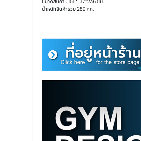
ขนาดสินค้า : 155*137*236 ซม.
น้ำหนักสินค้ารวม 289 กก.