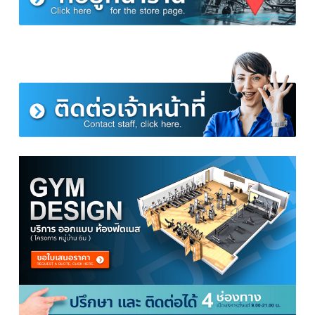
▽ วิธีประกอบพาวเวอร์แร็ค Power Rack รุ่น
K2+
วีดีโอ การประกอบพาวเวอร์แร็ค Power Rack รุ่น K2+
▽ แผนที่หน้าร้าน Homefittools