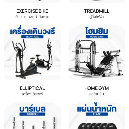
แร็ค Half Rack Power Cage ที่
แร็ค Half Rack Power Cage ที่
วางบาร์เบล SET 2 |
วางบาร์เบล SET 3
THB 42,940.00
THB 47,360.00
Homefittools
THB 21,470.00
THB 23,690.00
หยิบใส่ตะกร้า
หยิบใส่ตะกร้า
หมวดหมู่สินค้าทั้งหมด
เลือกหมวดหมู่เครื่องออกกำลังกายที่คุณต้องการ