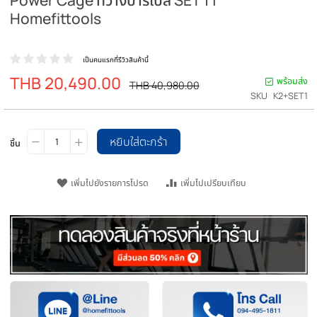
Power Rack รุ่น K2+ พาวเวอร์แร็ค Half Rack
Power Cage ที่วางบาร์เบล SET 1 |
Homefittools
เป็นคนแรกที่รีวิวสินค้านี้
THB 20,490.00
ราคา
พร
ราคา
THB 40,980.00
ปรกติ
พิเศษ
SKU
K2
หยิบใส่ตะกร้า
ชิ้น
เพิ่มไปยังรายการโปรด
เพิ่มไปเปรียบเทียบ