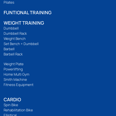
เรานำเข้าและจัดจำหน่ายอุปกรณ์ออกกำลังกาย อุปกรณ์ฟิตเนส และ
อุปกรณ์ฟิตเนสอื่นๆ เช่น ลู่วิ่ง จักรยานออกกำลังกาย โฮมยิม กระสอบ
ทราย และดัมเบลคุณภาพสูง เรายังมีบริการขายปลีกและขายส่งอีก
ด้วย เราคัดสรรและคัดสรรสินค้าทุกชิ้นด้วยตนเอง เพื่อให้มั่นใจว่าสินค้า
ทุกชิ้นมีประสิทธิภาพอย่างแท้จริง
094 495 1811
[email protected]
เกี่ยวกับเรา
เกี่ยวกับ
ติดต่อเรา
ร้านของเรา
นโยบายความเป็นส่วนตัว