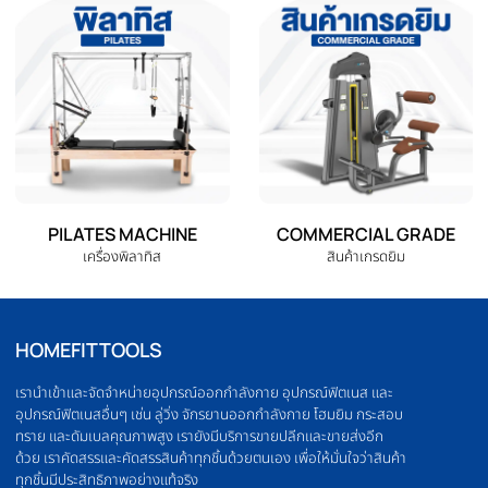
จักรยานออกกำลังกาย
ลู่วิ่งไฟฟ้า
ELLIPTICAL
HOME GYM
เครื่องเดินวงรี
ชุดโฮมยิม