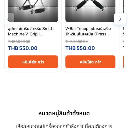
‹
›
อุปกรณ์เสริม สำหรับ Smith
V-Bar Tricep อุปกรณ์เสริม
Pr
Machine V-Grip |
สำหรับเล่นเคเบิล (Press
St
Homefittools
Down)
THB 1,090.00
THB 1,090.00
TH
THB 550.00
THB 550.00
T
หยิบใส่ตะกร้า
หยิบใส่ตะกร้า
หมวดหมู่สินค้าทั้งหมด
เลือกหมวดหมู่เครื่องออกกำลังกายที่คุณต้องการ