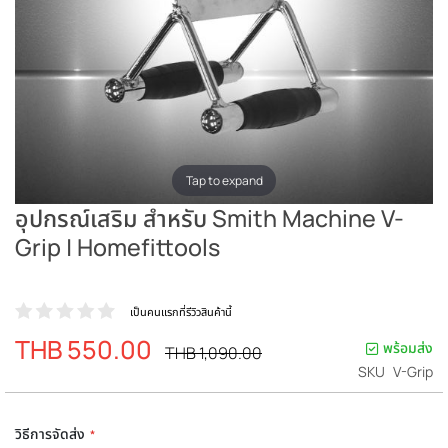
Tap to expand
อุปกรณ์เสริม สำหรับ Smith Machine V-
Grip | Homefittools
เป็นคนแรกที่รีวิวสินค้านี้
THB 550.00
ราคา
พร้อมส่ง
ราคา
THB 1,090.00
ปรกติ
พิเศษ
SKU
V-Grip
วิธีการจัดส่ง