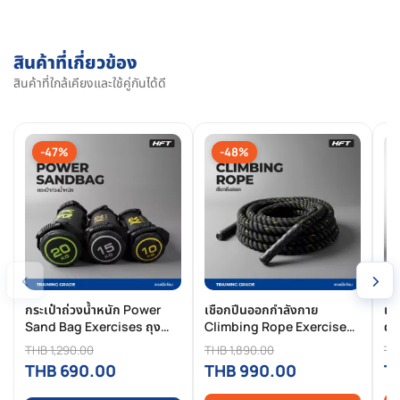
สินค้าที่เกี่ยวข้อง
สินค้าที่ใกล้เคียงและใช้คู่กันได้ดี
-47%
-48%
‹
›
กระเป๋าถ่วงน้ำหนัก Power
เชือกปีนออกกำลังกาย
เค
Sand Bag Exercises ถุงน้ำ
Climbing Rope Exercise
ดัม
หนักออกกำลังกาย
12M เชือกไต่เขา ออกกำลังกาย
ยก
THB 1,290.00
THB 1,890.00
TH
THB 690.00
THB 990.00
T