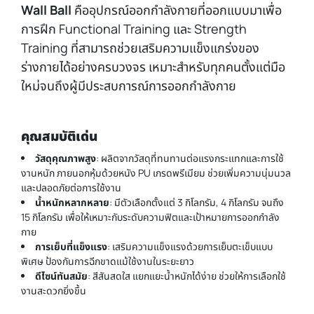
Wall Ball
คืออุปกรณ์ออกกำลังกายที่ออกแบบมาเพื่อ
การฝึก Functional Training และ Strength
Training ที่สามารถช่วยเสริมความแข็งแกร่งของ
ร่างกายได้อย่างครบวงจร เหมาะสำหรับทุกคนตั้งแต่มือ
ใหม่จนถึงผู้มีประสบการณ์การออกกำลังกาย
คุณสมบัติเด่น
วัสดุคุณภาพสูง
: ผลิตจากวัสดุที่ทนทานต่อแรงกระแทกและการใช้
งานหนัก ภายนอกหุ้มด้วยหนัง PU เกรดพรีเมียม ช่วยเพิ่มความนุ่มนวล
และปลอดภัยต่อการใช้งาน
น้ำหนักหลากหลาย
: มีตัวเลือกตั้งแต่ 3 กิโลกรัม, 4 กิโลกรัม จนถึง
15 กิโลกรัม เพื่อให้เหมาะกับระดับความฟิตและเป้าหมายการออกกำลัง
กาย
การเย็บที่แข็งแรง
: เสริมความแข็งแรงด้วยการเย็บตะเข็บแบบ
พิเศษ ป้องกันการฉีกขาดแม้ใช้งานในระยะยาว
ดีไซน์ทันสมัย
: สีสันสดใส แยกแยะน้ำหนักได้ง่าย ช่วยให้การเลือกใช้
งานสะดวกยิ่งขึ้น