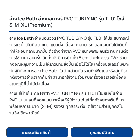
อ่าง Ice Bath อ่างนอนวงรี PVC TUB LYING รุ่น TL01 ไซส์
S-M-XL (Premium)
อ่าง Ice Bath
อ่างนอนวงรี PVC TUB LYING รุ่น TL01 ให้ประสบการณ์
การแช่น้ำเย็นที่สบายกว่าแบบนั่ง เนื่องจากสามารถ นอนเอนตัวได้เต็มที่
ทำให้ผ่อนคลายมากขึ้น ตัวอ่างทำจาก PVC หนาพิเศษ กันรั่ว ทนทานต่อ
การใช้งานบ่อยครั้ง อีกทั้งยังมีการติดตั้ง 8 cm thickness DWF ช่วย
คงอุณหภูมิความเย็น ให้ยาวนานยิ่งขึ้น เมื่อไม่ได้ใช้ เครื่องชิลเลอร์ เหมาะ
กับผู้ที่ต้องการอ่าง Ice Bath ในบ้านส่วนตัว รวมถึงฟิตเนสหรือสตูดิโอ
ที่ต้องการอ่างราคาคุ้มค่า สามารถใช้งานร่วมกับเครื่องชิลเลอร์เพื่อคง
อุณหภูมิที่ต่ำได้ต่อเนื่อง
อ่างแช่น้ำเย็น Ice Bath PVC TUB LYING รุ่น TL01 เป็นหนึ่งในอ่าง
PVC แบบนอนที่ออกแบบมาเพื่อให้ผู้ใช้งานได้แช่ทั้งตัวอย่างเต็มที่ มา
พร้อมหลายขนาด (S–M) รองรับทุกสรีระ ตั้งแต่ใช้งานส่วนบุคคลไป
จนถึงเชิงพาณิชย์
รายละเอียดสินค้า
คุณสมบัติเด่น