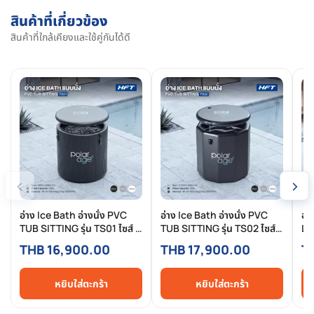
สินค้าที่เกี่ยวข้อง
สินค้าที่ใกล้เคียงและใช้คู่กันได้ดี
‹
›
อ่าง Ice Bath อ่างนั่ง PVC
อ่าง Ice Bath อ่างนั่ง PVC
อ่
TUB SITTING รุ่น TS01 ไซส์ S
TUB SITTING รุ่น TS02 ไซส์
LYI
(Premium)
S (Premium)
นอ
THB 16,900.00
THB 17,900.00
T
หยิบใส่ตะกร้า
หยิบใส่ตะกร้า