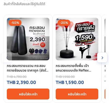
สินค้าที่ใกล้เคียงและใช้คู่กันได้ดี
-50%
-20%
‹
›
กระสอบทรายแขวน กระสอบ
กระสอบทรายตั้งพื้น เป้า
กระ
ทรายซ้อมมวย ราคาถูก (ยัดใส่
ชกมวยแบบเด้ง Reflex
ชกม
ให้เรียบร้อยใช้งานได้ทันที)|
Punching Ball Set เกรดพรี
เร
THB 4,780.00
THB 1,990.00
TH
Homefittools
เมี่ยม | Homefittools
- 
THB 2,390.00
THB 1,590.00
T
หยิบใส่ตะกร้า
หยิบใส่ตะกร้า