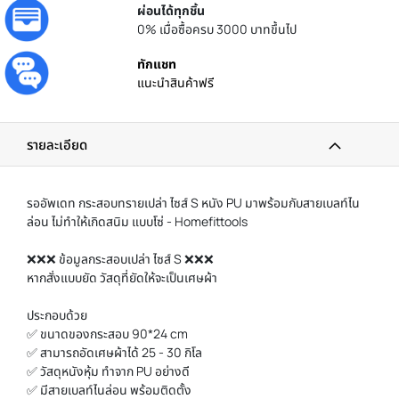
ผ่อนได้ทุกชิ้น
0% เมื่อซื้อครบ 3000 บาทขึ้นไป
ทักแชท
แนะนำสินค้าฟรี
รายละเอียด
รออัพเดท กระสอบทรายเปล่า ไซส์ S หนัง PU มาพร้อมกับสายเบลท์ไน
ล่อน ไม่ทำให้เกิดสนิม แบบโซ่ - Homefittools
❌❌❌ ข้อมูลกระสอบเปล่า ไซส์ S ❌❌❌
หากสั่งแบบยัด วัสดุที่ยัดให้จะเป็นเศษผ้า
ประกอบด้วย
✅ ขนาดของกระสอบ 90*24 cm
✅ สามารถอัดเศษผ้าได้ 25 - 30 กิโล
✅ วัสดุหนังหุ้ม ทำจาก PU อย่างดี
✅ มีสายเบลท์ไนล่อน พร้อมติดตั้ง