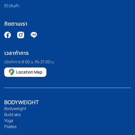
PILATES MACHINE
COMMERCIAL GRA
เครื่องพิลาทิส
สินค้าเกรดยิม
HOMEFITTOOLS
เรานำเข้าและจัดจำหน่ายอุปกรณ์ออกกำลังกาย อุปกรณ์ฟิตเนส และ
อุปกรณ์ฟิตเนสอื่นๆ เช่น ลู่วิ่ง จักรยานออกกำลังกาย โฮมยิม กระสอบ
ทราย และดัมเบลคุณภาพสูง เรายังมีบริการขายปลีกและขายส่งอีก
ด้วย เราคัดสรรและคัดสรรสินค้าทุกชิ้นด้วยตนเอง เพื่อให้มั่นใจว่าสินค้า
ทุกชิ้นมีประสิทธิภาพอย่างแท้จริง
094 495 1811
[email protected]
เกี่ยวกับเรา