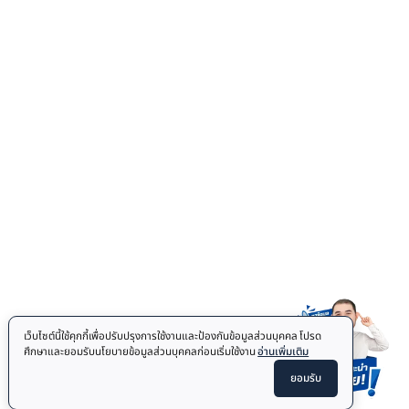
Elliptical
Treadmill
FITNESS MAT
Floor Mat
COMBAT SPORTS
Jiu Jitsu Mats
Punching Bag
OTHER
Accessories
Body Fat Caliper
Auto Sturring Mug
© 2026
Homefittools.com
All Rights Reserved.