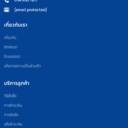
FLOOR MAT
BOXING EQUIPMEN
แผ่นยางปูพื้น
อุปกรณ์มวย