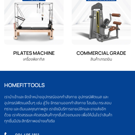
ELLIPTICAL
HOME GYM
เครื่องเดินวงรี
ชุดโฮมยิม
OLYMPIC BARBELL
WEIGHT PLATE
บาร์เบล
แผ่นน้ำหนัก