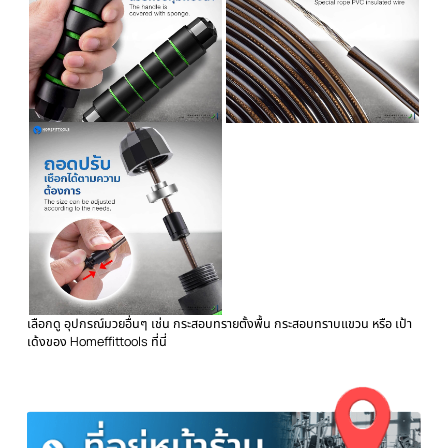
▽ รายละเอียด เชือกกระโดด