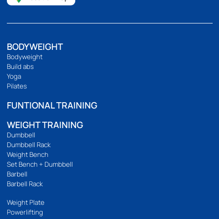
PILATES MACHINE
COMMERCIAL GRA
เครื่องพิลาทิส
สินค้าเกรดยิม
HOMEFITTOOLS
เรานำเข้าและจัดจำหน่ายอุปกรณ์ออกกำลังกาย อุปกรณ์ฟิตเนส และ
อุปกรณ์ฟิตเนสอื่นๆ เช่น ลู่วิ่ง จักรยานออกกำลังกาย โฮมยิม กระสอบ
ทราย และดัมเบลคุณภาพสูง เรายังมีบริการขายปลีกและขายส่งอีก
ด้วย เราคัดสรรและคัดสรรสินค้าทุกชิ้นด้วยตนเอง เพื่อให้มั่นใจว่าสินค้า
ทุกชิ้นมีประสิทธิภาพอย่างแท้จริง