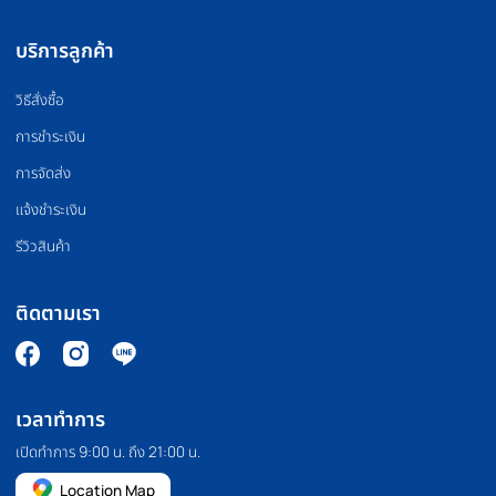
OLYMPIC BARBELL
WEIGHT PLATE
บาร์เบล
แผ่นน้ำหนัก
FLOOR MAT
BOXING EQUIPMEN
แผ่นยางปูพื้น
อุปกรณ์มวย