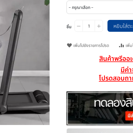
หยิบใส่ตะ
ชิ้น
เพิ่มไปยังรายการโปรด
เพิ่
สินค้าพรีออ
มีค่
โปรดสอบถาม