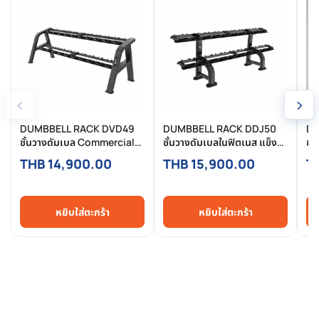
‹
›
DUMBBELL RACK DVD49
DUMBBELL RACK DDJ50
Du
ชั้นวางดัมเบล Commercial
ชั้นวางดัมเบลในฟิตเนส แข็ง
ชั้
แข็งแรง จัดระเบียบโซนเวทให้
แรง จัดเก็บเป็นระเบียบ
แข
THB 14,900.00
THB 15,900.00
T
เป็นมืออาชีพ
สำหรับฟิตเนส ยิม โครงการ
สำ
หยิบใส่ตะกร้า
หยิบใส่ตะกร้า