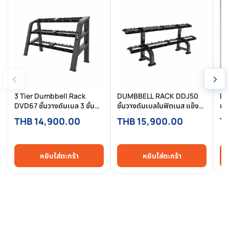
‹
›
3 Tier Dumbbell Rack
DUMBBELL RACK DDJ50
Du
DVD67 ชั้นวางดัมเบล 3 ชั้น
ชั้นวางดัมเบลในฟิตเนส แข็ง
ชั้
Commercial จัดเก็บจุใจ เป็น
แรง จัดเก็บเป็นระเบียบ
แข
THB 14,900.00
THB 15,900.00
T
ระเบียบ ปลอดภัย
สำหรับฟิตเนส ยิม โครงการ
สำ
หยิบใส่ตะกร้า
หยิบใส่ตะกร้า