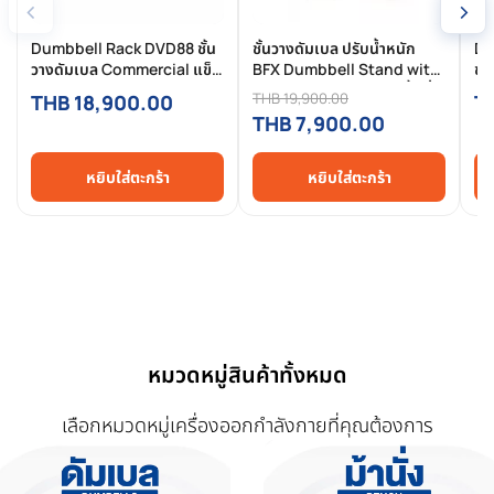
‹
›
Dumbbell Rack DVD88 ชั้น
ชั้นวางดัมเบล ปรับน้ำหนัก
DU
วางดัมเบล Commercial แข็ง
BFX Dumbbell Stand with
ชั
แรง จัดระเบียบฟิตเนสอย่าง
Rack แข็งแรง ประหยัดพื้นที่ -
แร
THB 19,900.00
THB 18,900.00
T
มืออาชีพ
Johnson
สำ
THB 7,900.00
หยิบใส่ตะกร้า
หยิบใส่ตะกร้า
หมวดหมู่สินค้าทั้งหมด
เลือกหมวดหมู่เครื่องออกกำลังกายที่คุณต้องการ