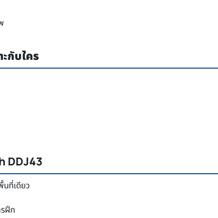
ีพ
ะกับใคร
ch DDJ43
นที่เดียว
ารฝึก