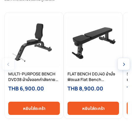
‹
›
MULTI-PURPOSE BENCH
FLAT BENCH DDJ40 ม้านั่ง
SU
DVD38 ม้านั่งออกกำลังกาย
ฟิตเนส Flat Bench
นั
อเนกประสงค์ Commercial ใช้
Commercial แข็งแรง
Co
THB 6,900.00
THB 8,900.00
T
งานได้หลากหลาย ฟิตเนสต้อง
มาตรฐานยิมมืออาชีพ
รอ
มี
หยิบใส่ตะกร้า
หยิบใส่ตะกร้า