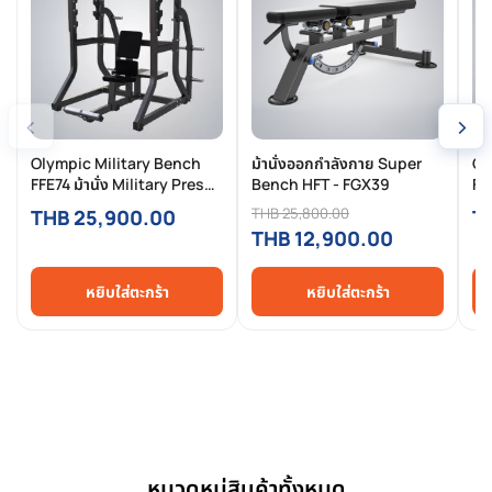
‹
›
Olympic Military Bench
ม้านั่งออกกำลังกาย Super
Ol
FFE74 ม้านั่ง Military Press
Bench HFT - FGX39
FFE
ระดับ Commercial แข็งแรง
แบ
THB 25,800.00
THB 25,900.00
T
ปลอดภัย
Co
THB 12,900.00
หยิบใส่ตะกร้า
หยิบใส่ตะกร้า
หมวดหมู่สินค้าทั้งหมด