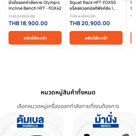
ม้านั่งออกกำลังกาย Olympic
Squat Rack HFT-FGX50
Po
Incline Bench HFT - FGX42
แร็คสควอทมัลติฟังก์ชัน |
FE
ปลอดภัย แข็งแรง เหมาะ
คร
THB 37,800.00
THB 41,800.00
T
สำหรับฟิตเนสและโฮมยิม
Pr
THB 18,900.00
THB 20,900.00
Co
หยิบใส่ตะกร้า
หยิบใส่ตะกร้า
หมวดหมู่สินค้าทั้งหมด
เลือกหมวดหมู่เครื่องออกกำลังกายที่คุณต้องการ