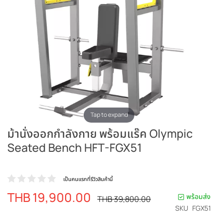
Tap to expand
ม้านั่งออกกำลังกาย พร้อมแร๊ค Olympic
Seated Bench HFT-FGX51
เป็นคนแรกที่รีวิวสินค้านี้
THB 19,900.00
ราคา
พร้อมส่ง
ราคา
THB 39,800.00
ปรกติ
พิเศษ
SKU
FGX51