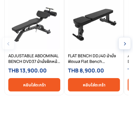
‹
›
ADJUSTABLE ABDOMINAL
FLAT BENCH DDJ40 ม้านั่ง
AD
BENCH DVD37 ม้านั่งฝึกหน้า
ฟิตเนส Flat Bench
DD
ท้องปรับระดับได้
Commercial แข็งแรง
Co
THB 13,900.00
THB 8,900.00
T
Commercial แข็งแรง สำหรับ
มาตรฐานยิมมืออาชีพ
แล
ฟิตเนสมืออาชีพ
หยิบใส่ตะกร้า
หยิบใส่ตะกร้า