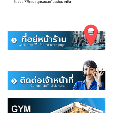
ช่วยให้ฟิตเนสดูครบและทันสมัยมากขึ้น