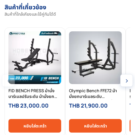
สินค้าที่เกี่ยวข้อง
สินค้าที่ใกล้เคียงและใช้คู่กันได้ดี
‹
›
FID BENCH PRESS ม้านั่ง
Olympic Bench FFE72 ม้า
Be
บาร์เบลปรับระดับ ม้านั่งยก
นั่งยกบาร์เบลระดับ
รา
บาร์เบล ม้านั่งบาร์เบลฟิตเนส
Commercial แข็งแรง มั่นคง
สำ
THB 23,000.00
THB 21,900.00
T
ม้านั่งปรับระดับ -
ปลอดภัย
แข
Homefittools
อา
หยิบใส่ตะกร้า
หยิบใส่ตะกร้า