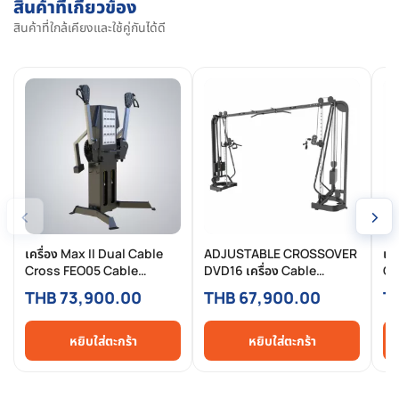
สินค้าที่เกี่ยวข้อง
สินค้าที่ใกล้เคียงและใช้คู่กันได้ดี
‹
›
เครื่อง Max II Dual Cable
ADJUSTABLE CROSSOVER
เค
Cross FEO05 Cable
DVD16 เครื่อง Cable
Cr
Crossover สำหรับฟิตเนส
Crossover Commercial
เค
THB 73,900.00
THB 67,900.00
T
Commercial & Functional
ประหยัดพื้นที่ สำหรับฟิตเนส
Se
Training
และงานโครงการ
สำ
หยิบใส่ตะกร้า
หยิบใส่ตะกร้า