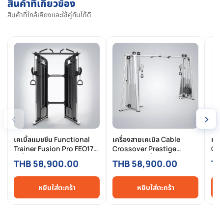
สินค้าที่เกี่ยวข้อง
สินค้าที่ใกล้เคียงและใช้คู่กันได้ดี
‹
›
เคเบิ้ลแมชชีน Functional
เครื่องสายเคเบิล Cable
เค
Trainer Fusion Pro FEO17
Crossover Prestige
Cr
เครื่อง Functional Trainer
FEO2016 เครื่อง Cable
เค
THB 58,900.00
THB 58,900.00
T
Commercial Dual Cable
Crossover Commercial
Se
95kg x2 สำหรับฟิตเนสมือ
Dual Adjustable 95kg x2
สำ
อาชีพ
หยิบใส่ตะกร้า
หยิบใส่ตะกร้า