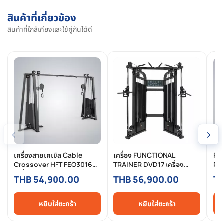
สินค้าที่เกี่ยวข้อง
สินค้าที่ใกล้เคียงและใช้คู่กันได้ดี
‹
›
เครื่องสายเคเบิล Cable
เครื่อง FUNCTIONAL
Fu
Crossover HFT FEO3016
TRAINER DVD17 เครื่อง
Pr
เครื่อง Cable Crossover
ฟิตเนสระบบ Cable
สา
THB 54,900.00
THB 56,900.00
T
Commercial Dual
Commercial ขนาดกะทัดรัด
Tr
Adjustable 95kg x2
สำหรับฟิตเนสและงาน
We
โครงการ
หยิบใส่ตะกร้า
หยิบใส่ตะกร้า