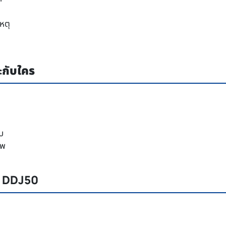
หตุ
กับใคร
บ
ีพ
K DDJ50