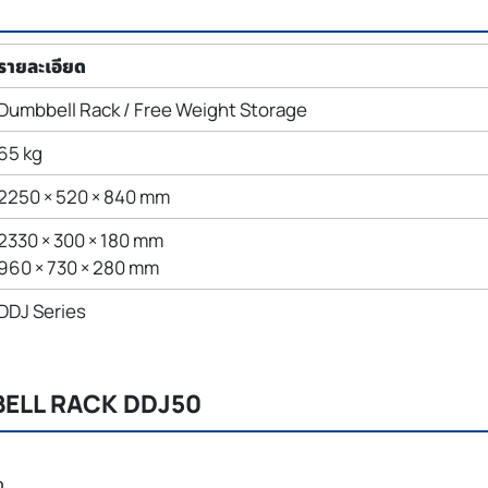
รายละเอียด
Dumbbell Rack / Free Weight Storage
65 kg
2250 × 520 × 840 mm
2330 × 300 × 180 mm
960 × 730 × 280 mm
DDJ Series
BBELL RACK DDJ50
ก