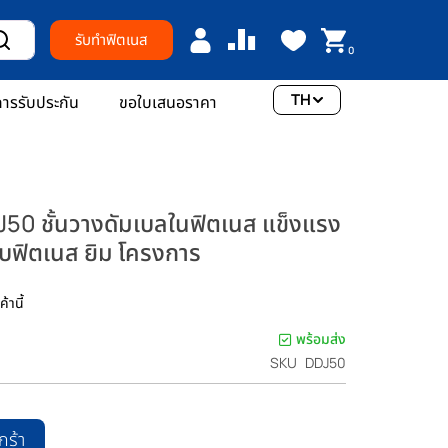
รับทำฟิตเนส
0
TH
ารรับประกัน
ขอใบเสนอราคา
 ชั้นวางดัมเบลในฟิตเนส แข็งแรง
รับฟิตเนส ยิม โครงการ
้านี้
พร้อมส่ง
SKU
DDJ50
กร้า