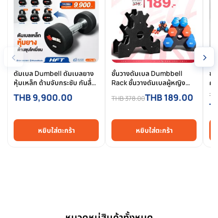
‹
›
ดัมเบล Dumbell ดัมเบลยาง
ชั้นวางดัมเบล Dumbbell
ชั้
หุ้มเหล็ก ด้ามจับกระชับ กันลื่น
Rack ชั้นวางดัมเบลผู้หญิง
คู
ใช้งานสะดวก
Neoprene (ผิวหยาบ) -
Pa
TH
THB 9,900.00
THB 189.00
THB 378.00
Homefittools
- 
T
หยิบใส่ตะกร้า
หยิบใส่ตะกร้า
หมวดหมู่สินค้าทั้งหมด