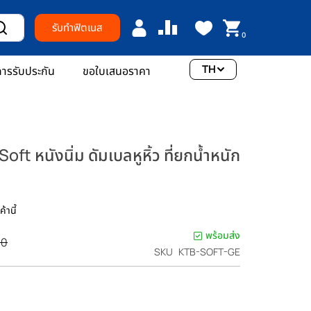
รับทำฟิตเนส
0
TH
ารรับประกัน
ขอใบเสนอราคา
oft หนังนิ่ม ดัมเบลหูหิ้ว ที่ยกน้ำหนัก
้านี้
พร้อมส่ง
00
SKU
KTB-SOFT-GE