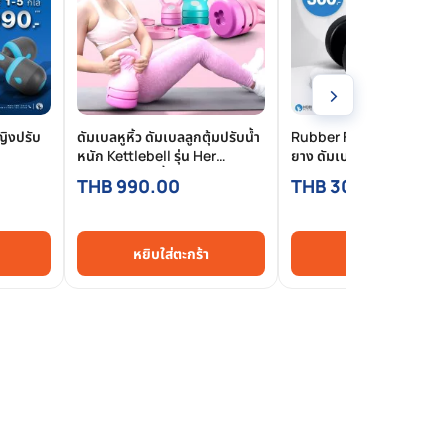
›
ญิงปรับ
ดัมเบลหูหิ้ว ดัมเบลลูกตุ้มปรับน้ำ
Rubber Fix Dumbbell ดั
หนัก Kettlebell รุ่น Her
ยาง ดัมเบลฟิกน้ำหนัก |
Healthy ปรับน้ำหนัก 4 ระดับ
Homefittools
THB 990.00
THB 300.00
2.2/3.6/4/5.4 กิโลกรัม |
Homefittools
หยิบใส่ตะกร้า
หยิบใส่ตะกร้า