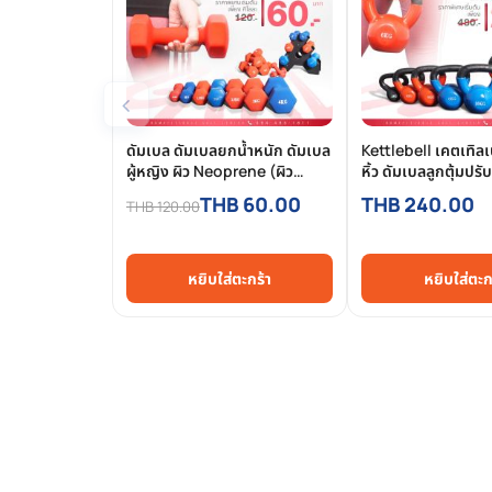
‹
ดัมเบล ดัมเบลยกน้ำหนัก ดัมเบล
Kettlebell เคตเทิลเ
ผู้หญิง ผิว Neoprene (ผิว
หิ้ว ดัมเบลลูกตุ้มปรั
หยาบ) - Homefittools
Homefittools
THB 60.00
THB 240.00
THB 120.00
หยิบใส่ตะกร้า
หยิบใส่ตะก