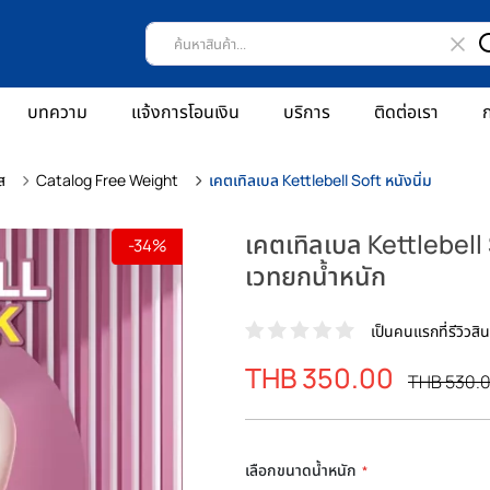
บทความ
แจ้งการโอนเงิน
บริการ
ติดต่อเรา
ก
ส
Catalog Free Weight
เคตเทิลเบล Kettlebell Soft หนังนิ่ม
เคตเทิลเบล Kettlebell S
-34%
เวทยกน้ำหนัก
เป็นคนแรกที่รีวิวสินค
ราคา
THB 350.00
ราคา
THB 530.
พิเศษ
ปรกติ
เลือกขนาดน้ำหนัก